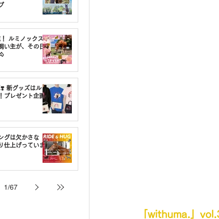
プ
載！ ルミノックスの
飼い主が、その日

❣️ 新グッズはルミ
！プレゼント企画
ングは欠かさな
り仕上げっていま
1
/
67
「withuma.」vo