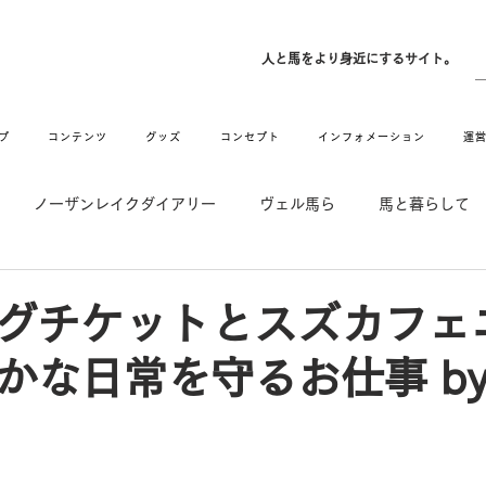
ン
人と馬をより身近にするサイト。
プ
コンテンツ
グッズ
コンセプト
インフォメーション
運
ノーザンレイクダイアリー
ヴェル馬ら
馬と暮らして
゙UMAなアトリエ
愛情MAX! ルミノックス
RIDE & HUG
グチケットとスズカフェ
かな日常を守るお仕事 by
メーション
Movie
New
Long Hit