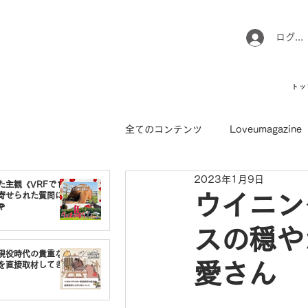
ログイ
トッ
全てのコンテンツ
Loveumagazine
2023年1月9日
ウマのお坊さん徒然日記
馬て
た主観《VRFで1番
寄せられた質問に
ウイニン

スの穏や
引退馬コレクション
インフォ
現役時代の貴重な
愛さん
を直接取材してき