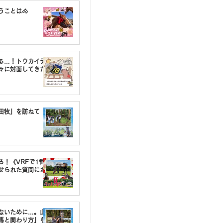
うことは🐴
る…！トウカイテ
々に対面してきた
油田牧」を訪ねて
る！《VRFで1番〇
せられた質問にお
しないために…。山
馬と関わり方」を