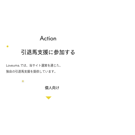
Action
引退馬支援に参加する
Loveuma.では、当サイト運営を通じた、
独自の引退馬支援を提供しています。
個人向け
Loveuma. SNS
「人と馬をより身近にする」という当サイトのコンセプトに共
感していただいた皆さまには、サイト会員（記事更新時メルマ