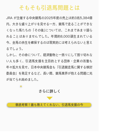
そもそも引退馬問題とは
JRA が主催する中央競馬の2025年度の売上は約3兆5,384億
円。大きな盛り上がりを見せる一方、競馬で走ることができな
くなった馬たちの「その後｣については、これまであまり語ら
れることはありませんでした。年間約8,000頭生まれている
今、全馬の余生を確保するのは現実的には考えられないと言え
るでしょう。
しかし、その命について、経済動物と一括りにして割り切れな
い人も多く、引退馬支援を主目的とする団体・企業の活動も
年々拡大を見せ、日本中央競馬会も「引退競走馬に関する検討
委員会」を発足するなど、長い間、競馬業界が抱える問題に光
が当てられ始めました。
さらに詳しく
徹底考察！誰も教えてくれない、引退馬支援の今