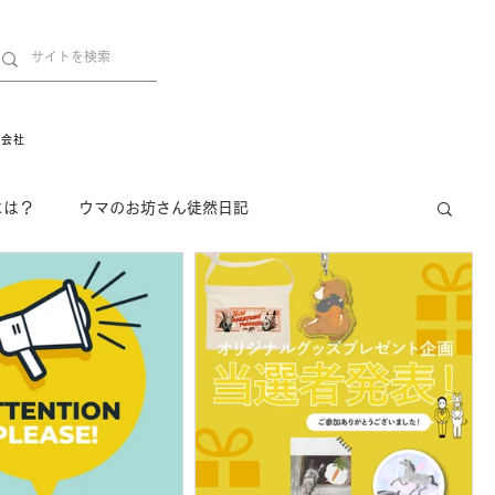
営会社
には？
ウマのお坊さん徒然日記
インフォメーション
Movie
New