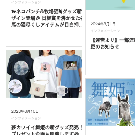
インフォメーション
🐎ネコパンチ&牧場猫🐈グッズ新デ
ザイン登場🎉 日経賞を沸かせた名
2024年3月1日
馬の猫尽くしアイテムが目白押し
👀
インフォメーション
【運営より】一部連
更のお知らせ
2023年8月10日
インフォメーション
夢カワイイ舞姫の新グッズ発売！
プレゼント企画も開催します🎁