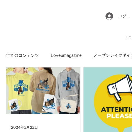
ログイ
トッ
全てのコンテンツ
Loveumagazine
ノーザンレイクダイ
馬でUMAなアトリエ
愛情MAX! ルミノックス
RI
Long Hit
2024年3月22日