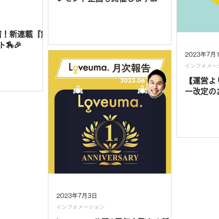
信！新連載『舞
🏇🎉
2023年7月
インフォメー
【運営よ
ー改定の
2023年7月3日
インフォメーション