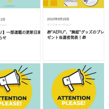
2023年8月29日
月2日
インフォメーション
ション
🎁"AERU"、"舞姫"グッズのプレ
り】一部連載の更新日変
ゼント当選者発表！🎁
らせ