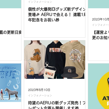
インフォメーション
個性が大爆発💥グッズ新デザイン
登場🎉 AERUで会える！ 連載1周
2023年10
年記念をお祝い🎁
インフォメー
載の更新日変
【運営よ
更のお知
2023年8月10日
インフォメーション
待望のAERUの新グッズ発売！プ
レゼント企画も開催します🎁