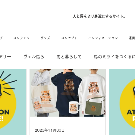
ン
人と馬をより身近にするサイト。
プ
コンテンツ
グッズ
コンセプト
インフォメーション
運
アリー
ヴェル馬ら
馬と暮らして
馬のミライをつくる
DE & HUG
舞姫の部屋
withuma.
引退馬コレクション
2023年11月30日