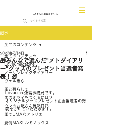
人と馬をより身近にするサイト。
記事
全てのコンテンツ
2023年7月4日
全てのコンテンツ
🎁みんなで選んだ"メトダイアリ
Loveumagazine
ー"グッズのプレゼント当選者発
ノーザンレイクダイアリー
表！🎁
ヴェル馬ら
馬と暮らして
Loveuma.運営事務局です。
馬のミライをつくるには？
オリジナルグッズプレゼント企画当選者の発
ウマのお坊さん徒然日記
表をさせていただきます。
馬でUMAなアトリエ
愛情MAX! ルミノックス