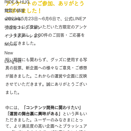
RIDE & HUG
アンケートのご参加、ありがとう
ございました！
舞姫の部屋
2023年5月23日〜6月6日で、公式LINEア
withuma.
カウントにご登録いただいた方限定のアンケ
引退馬コレクション
ートを実施し、全80件のご回答・ご応募を
インフォメーション
いただきました。
Movie
New
短い期間にも関わらず、グッズに使用する写
Long Hit
真の投票、新企画への様々なご意見・ご感想
が届きました。これからの運営や企画に反映
させていただきます。誠にありがとうござい
ました。
中には、
「コンテンツ開発に関わりたい」
「運営の舞台裏に興味がある」
という声もい
ただきました。ユーザーのみなさまにとっ
て、より満足度の高い企画へとブラッシュア