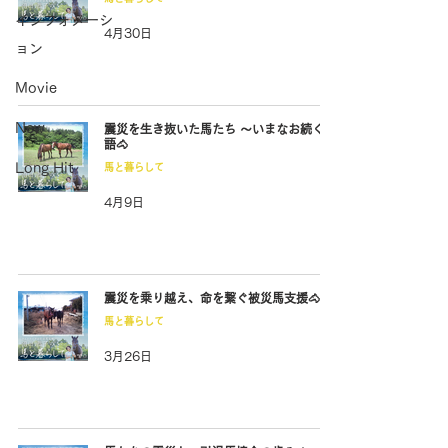
インフォメーシ
4月30日
ョン
Movie
New
震災を生き抜いた馬たち 〜いまなお続く物
語🐴
Long Hit
馬と暮らして
4月9日
震災を乗り越え、命を繋ぐ被災馬支援🐴
馬と暮らして
3月26日