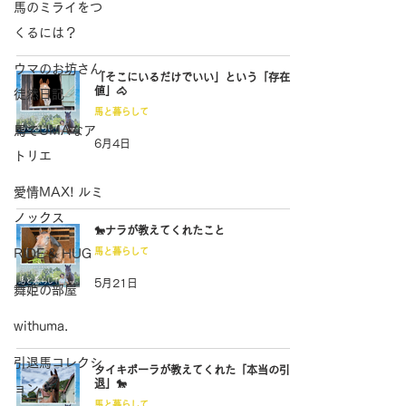
馬のミライをつ
くるには？
ウマのお坊さん
「そこにいるだけでいい」という「存在価
値」🐴
徒然日記
馬と暮らして
馬でUMAなア
6月4日
トリエ
愛情MAX! ルミ
ノックス
🐎ナラが教えてくれたこと
馬と暮らして
RIDE & HUG
5月21日
舞姫の部屋
withuma.
引退馬コレクシ
タイキポーラが教えてくれた「本当の引
退」🐎
ョン
馬と暮らして