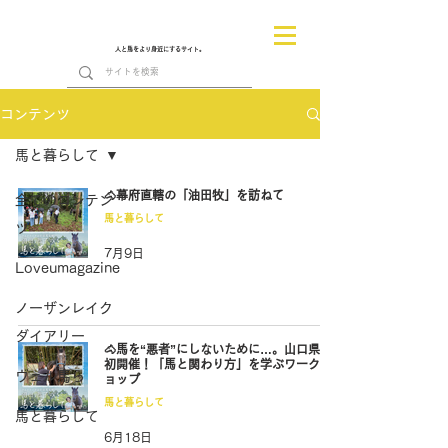
人と馬をより身近にするサイト。
コンテンツ
馬と暮らして
🐴幕府直轄の「油田牧」を訪ねて
全てのコンテン
馬と暮らして
ツ
7月9日
Loveumagazine
ノーザンレイク
ダイアリー
🐴馬を“悪者”にしないために…。山口県で
初開催！「馬と関わり方」を学ぶワークシ
ヴェル馬ら
ョップ
馬と暮らして
馬と暮らして
6月18日