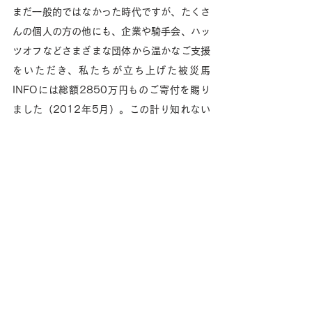
まだ一般的ではなかった時代ですが、たくさ
んの個人の方の他にも、企業や騎手会、ハッ
ツオフなどさまざまな団体から温かなご支援
をいただき、私たちが立ち上げた被災馬
INFOには総額2850万円ものご寄付を賜り
ました（2012年5月）。この計り知れない
ご支援が、馬たちの命を繋ぐ大きな力となり
ました。その後も今日に至るまで、ご寄付に
よる支援を続けてくださる方もいらっしゃい
ます。本当にありがとうございます。
そして何よりも、数えきれない個人の方々の
献身的なサポートがありました。いつ寝てい
るのかもわからないほどSNSに張り付き情報
提供を続けてくれたKさん、線量の高い地域
で危険を顧みず馬の世話を引き受けてくれた