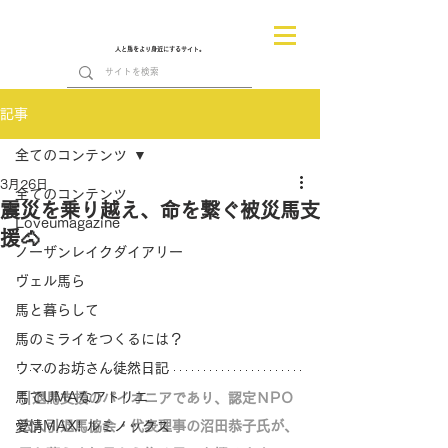
人と馬をより身近にするサイト。
記事
全てのコンテンツ
3月26日
全てのコンテンツ
震災を乗り越え、命を繋ぐ被災馬支
Loveumagazine
援🐴
ノーザンレイクダイアリー
ヴェル馬ら
馬と暮らして
馬のミライをつくるには？
ウマのお坊さん徒然日記
馬でUMAなアトリエ
引退馬支援のパイオニアであり、認定ＮPＯ
愛情MAX! ルミノックス
法人引退馬協会・代表理事の沼田恭子氏が、