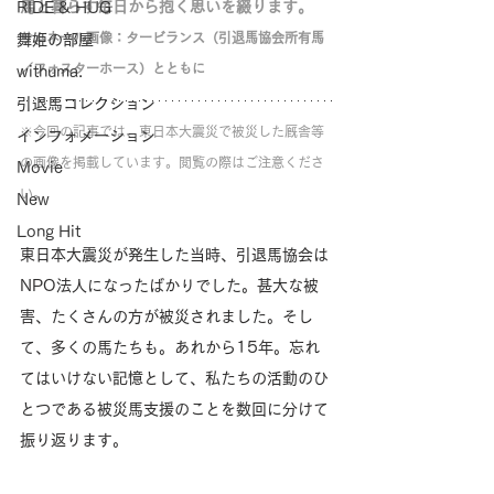
馬と暮らす毎日から抱く思いを綴ります。
RIDE & HUG
サムネール画像：タービランス（引退馬協会所有馬
舞姫の部屋
／フォスターホース）とともに
withuma.
引退馬コレクション
※今回の記事では、東日本大震災で被災した厩舎等
インフォメーション
の画像を掲載しています。閲覧の際はご注意くださ
Movie
い。
New
Long Hit
東日本大震災が発生した当時、引退馬協会は
NPO法人になったばかりでした。甚大な被
害、たくさんの方が被災されました。そし
て、多くの馬たちも。あれから15年。忘れ
てはいけない記憶として、私たちの活動のひ
とつである被災馬支援のことを数回に分けて
振り返ります。