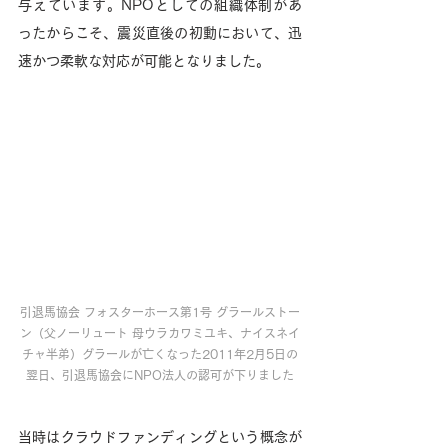
与えています。NPOとしての組織体制があ
ったからこそ、震災直後の初動において、迅
速かつ柔軟な対応が可能となりました。
引退馬協会 フォスターホース第1号 グラールストー
ン（父ノーリュート 母ウラカワミユキ、ナイスネイ
チャ半弟）グラールが亡くなった2011年2月5日の
翌日、引退馬協会にNPO法人の認可が下りました
当時はクラウドファンディングという概念が