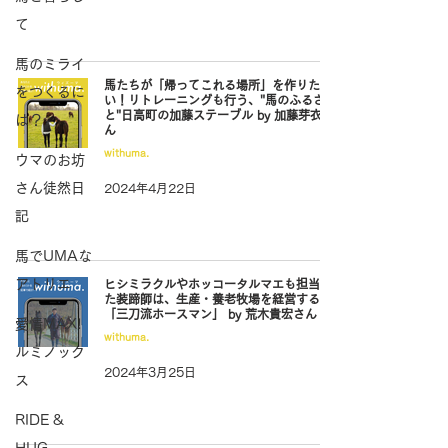
て
馬のミライ
馬たちが「帰ってこれる場所」を作りた
をつくるに
い！リトレーニングも行う、"馬のふるさ
と"日高町の加藤ステーブル by 加藤芽衣さ
は？
ん
withuma.
ウマのお坊
さん徒然日
2024年4月22日
記
馬でUMAな
アトリエ
ヒシミラクルやホッコータルマエも担当し
た装蹄師は、生産・養老牧場を経営する
「三刀流ホースマン」 by 荒木貴宏さん
愛情MAX!
withuma.
ルミノック
2024年3月25日
ス
RIDE &