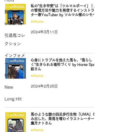
HUG
私の"生き甲斐"は「ツルマルボーイ」！馬
の管理方法や魅力を発信するインストラク
舞姫の部屋
ター兼YouTuber by ツルマル様のシモベ
withuma.
withuma.
2024年3月11日
引退馬コレ
クション
インフォメ
心身にトラブルを抱えた馬も、"馬らし
ーション
く"生きられる場所づくり by Horse Space
紡さん
Movie
withuma.
2024年2月26日
New
Long Hit
馬のような謎の四足歩行生物「UMA」を生
み出した、乗馬を嗜むイラストレーター by
鷹月ナトさん
withuma.