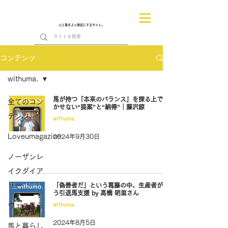
人と馬をより身近にするサイト。
コンテンツ
withuma.
馬が持つ「本来のバランス」を探る上で欠
全てのコン
かせない“提案”と“納得”｜藤沢諒
テンツ
withuma.
Loveumagazine
2024年9月30日
ノーザンレ
イクダイア
リー
「偽善者だ」という葛藤の中、生産者が行
う引退馬支援 by 高橋 明里さん
ヴェル馬ら
withuma.
2024年8月5日
馬と暮らし