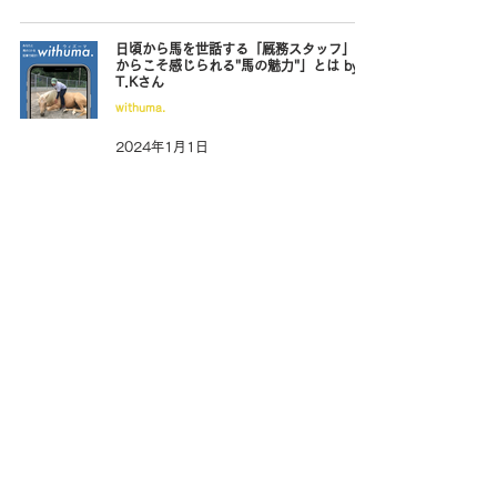
日頃から馬を世話する「厩務スタッフ」だ
からこそ感じられる"馬の魅力"」とは by
T.Kさん
withuma.
2024年1月1日
目指すは「相馬野馬追」!! 引退馬・エクレ
ールとの挑戦 by エクレールの中の人さん
withuma.
2023年12月18日
競走馬、乳母馬、子供たちの"ふれあい"...
「オールマイティーな面白い牧場」を手掛
けるホースマン by 小澤加奈子さん