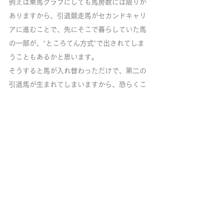
例えば乗馬クラブにしても馬房数には限りが
ありますから、引退競走馬がセカンドキャリ
アに進むことで、先にそこで暮らしていた馬
の一部が、“ところてん方式”で出されてしま
うこともあるかと思います。
そうすると馬が入れ替わっただけで、第二の
引退馬が生まれてしまいますから、恐らくこ
れは引退馬問題の根本的な解決だとは言えな
いでしょう。
ですので、おっしゃる通り、ところてん方式
で押し出された馬にも活躍できる道を創って
あげなければいけませんよね。
受け皿が増えることも大切だと思います。
ただ、養老牧場の方にお話を聞いていると、
「なかなか営利に走れない」とおっしゃる方