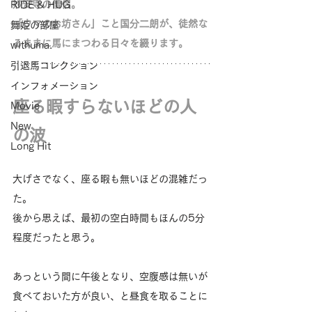
妙安寺の僧侶。
RIDE & HUG
「ウマのお坊さん」こと国分二朗が、徒然な
舞姫の部屋
るままに馬にまつわる日々を綴ります。
withuma.
引退馬コレクション
インフォメーション
座る暇すらないほどの人
Movie
New
の波
Long Hit
大げさでなく、座る暇も無いほどの混雑だっ
た。
後から思えば、最初の空白時間もほんの5分
程度だったと思う。
あっという間に午後となり、空腹感は無いが
食べておいた方が良い、と昼食を取ることに