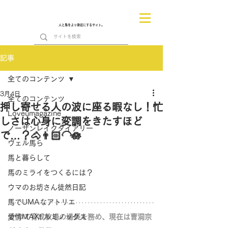
人と馬をより身近にするサイト。
記事
全てのコンテンツ
3月4日
全てのコンテンツ
押し寄せる人の波に座る暇なし！忙
Loveumagazine
しさは心身に変調をきたすほど
ノーザンレイクダイアリー
で…？🐴👨🏻‍🦲🪷
ヴェル馬ら
馬と暮らして
馬のミライをつくるには？
ウマのお坊さん徒然日記
馬でUMAなアトリエ
愛情MAX! ルミノックス
かつて育成牧場の場長を務め、現在は曹洞宗