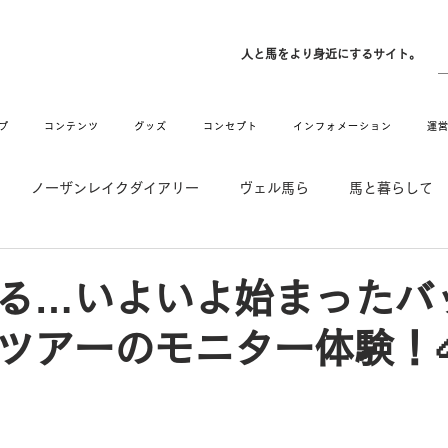
ン
人と馬をより身近にするサイト。
プ
コンテンツ
グッズ
コンセプト
インフォメーション
運
ノーザンレイクダイアリー
ヴェル馬ら
馬と暮らして
゙UMAなアトリエ
愛情MAX! ルミノックス
RIDE & HUG
る…いよいよ始まったバ
ツアーのモニター体験！
メーション
Movie
New
Long Hit