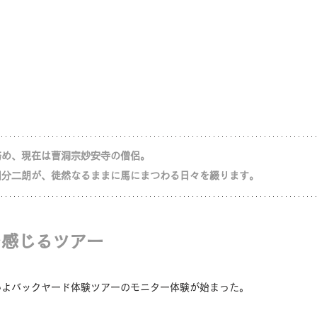
務め、現在は曹洞宗妙安寺の僧侶。
国分二朗が、徒然なるままに馬にまつわる日々を綴ります。
を感じるツアー
いよバックヤード体験ツアーのモニター体験が始まった。