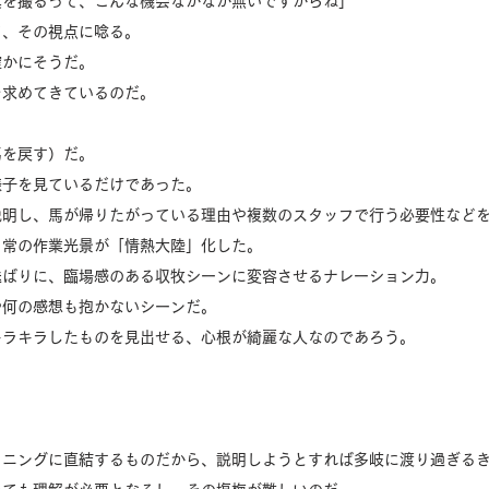
真を撮るって、こんな機会なかなか無いですからね」
て、その視点に唸る。
確かにそうだ。
を求めてきているのだ。
馬を戻す）だ。
様子を見ているだけであった。
説明し、馬が帰りたがっている理由や複数のスタッフで行う必要性など
日常の作業光景が「情熱大陸」化した。
送ばりに、臨場感のある収牧シーンに変容させるナレーション力。
や何の感想も抱かないシーンだ。
キラキラしたものを見出せる、心根が綺麗な人なのであろう。
ョニングに直結するものだから、説明しようとすれば多岐に渡り過ぎる