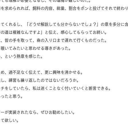
いても理解が必要となるし、その塩梅が難しいのだ。
明を求められれば、飼料の内容、総量、割合をポンと投げてそれで終わ
してくれるし、「どうせ解説しても分からないでしょ？」の意を多分に
中の道は複雑なんですよ」と伝え、感心してもらってお終い。
は、皆の手を取って、森の入り口まで連れて行くものだった。
と覗いてみたいと思わせる導きがあった。
い、という熱意を感じた。
とめ、過不足なく伝えて、更に興味を沸かせる。
強し、練習も繰り返したのではないだろうか。
ッチをしていたら、私は迷くことなく付いていくと断言できる。
あったと思う。
アーが実装されたなら、ぜひお勧めしたい。
じて欲しい。