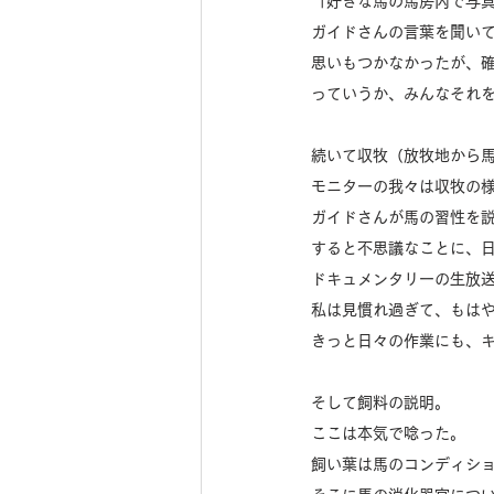
「好きな馬の馬房内で写
ガイドさんの言葉を聞い
思いもつかなかったが、
っていうか、みんなそれ
続いて収牧（放牧地から
モニターの我々は収牧の
ガイドさんが馬の習性を
すると不思議なことに、
ドキュメンタリーの生放
私は見慣れ過ぎて、もは
きっと日々の作業にも、
そして飼料の説明。
ここは本気で唸った。
飼い葉は馬のコンディシ