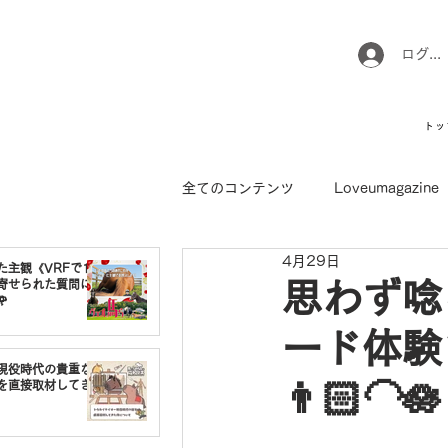
ログイ
トッ
全てのコンテンツ
Loveumagazine
4月29日
ウマのお坊さん徒然日記
馬て
た主観《VRFで1番
寄せられた質問に
思わず唸

ード体験
引退馬コレクション
インフォ
現役時代の貴重な
👨🏻‍🦲🪷
を直接取材してき