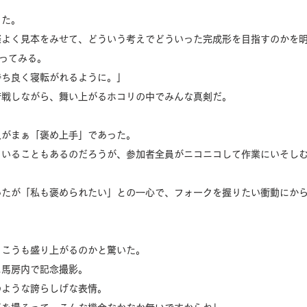
った。
際よく見本をみせて、どういう考えでどういった完成形を目指すのかを
ってみる。
持ち良く寝転がれるように。」
苦戦しながら、舞い上がるホコリの中でみんな真剣だ。
人がまぁ「褒め上手」であった。
ていることもあるのだろうが、参加者全員がニコニコして作業にいそし
いたが「私も褒められたい」との一心で、フォークを握りたい衝動にか
、こうも盛り上がるのかと驚いた。
に馬房内で記念撮影。
のような誇らしげな表情。