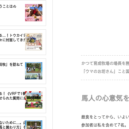
うことは🐴
る…！トウカイテ
々に対面してきた
かつて育成牧場の場長を
油田牧」を訪ねて
「ウマのお坊さん」こと
る！《VRFで1番〇
馬人の心意気
せられた質問にお
昼食をとってから、いよ
しないために…。山
参加者は私を含めて7名。
馬と関わり方」を