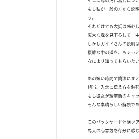
そこに馬の消化器官につ
もし私が一般の方から説
う。
それだけでも大抵は感心
広大な森を見下ろして「
しかしガイドさんの説明
複雑な中の道を、ちょっ
なにより知ってもらいた
あの短い時間で簡潔にま
相当、入念に伝え方を勉
もし彼女が繁華街のキャ
そんな素晴らしい解説で
このバックヤード体験ツ
馬人の心意気を存分に感