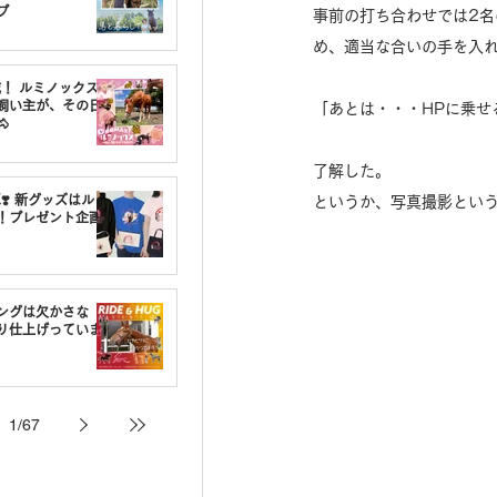
プ
事前の打ち合わせでは2
め、適当な合いの手を入
載！ ルミノックスの
飼い主が、その日
「あとは・・・HPに乗せ

了解した。
❣️ 新グッズはルミ
というか、写真撮影とい
！プレゼント企画
ングは欠かさな
り仕上げっていま
1
/
67