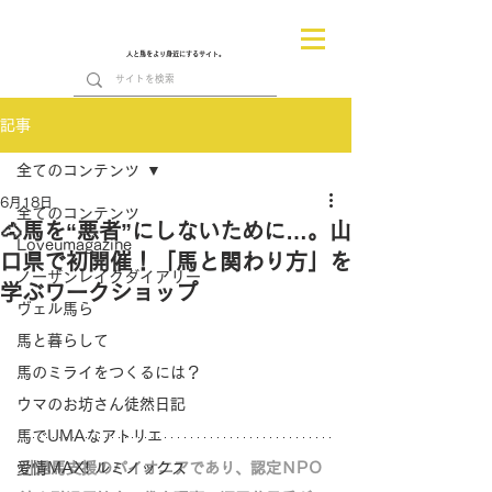
人と馬をより身近にするサイト。
記事
全てのコンテンツ
6月18日
全てのコンテンツ
🐴馬を“悪者”にしないために…。山
Loveumagazine
口県で初開催！「馬と関わり方」を
ノーザンレイクダイアリー
学ぶワークショップ
ヴェル馬ら
馬と暮らして
馬のミライをつくるには？
ウマのお坊さん徒然日記
馬でUMAなアトリエ
愛情MAX! ルミノックス
引退馬支援のパイオニアであり、認定ＮPＯ