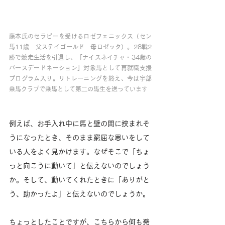
藤本氏のセラピーを受けるロゼフェニックス（セン
馬11歳　父ステイゴールド　母ロゼッタ）。28戦2
勝で競走生活を引退し、「ナイスネイチャ・34歳の
バースデードネーション」対象馬として再就職支援
プログラム入り。リトレーニングを終え、今は宇部
乗馬クラブで乗馬として第二の馬生を送っています
例えば、お手入れ中に馬と壁の間に挟まれそ
うになったとき、そのまま窮屈な思いをして
いる人をよく見かけます。なぜそこで「ちょ
っと向こうに動いて」と伝えないのでしょう
か。そして、動いてくれたときに「ありがと
う、助かったよ」と伝えないのでしょうか。
ちょっとしたことですが、こちらから何も発