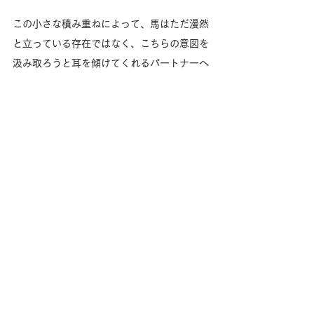
この小さな積み重ねによって、馬はただ漫然
と立っている存在ではなく、こちらの意図を
汲み取ろうと耳を傾けてくれるパートナーへ
と変わっていくはずです。
馬との関わりの中に、ほんの少しの「丁寧な
コミュニケーション」を取り入れてみません
か？ 
「ありがとう」のひとことが、馬との絆をぐ
っと深めてくれるはずです。
●藤本美芽氏 公式サイト エクイエンス株式会
社