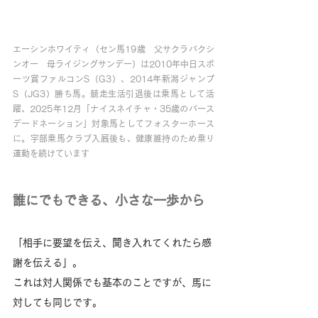
エーシンホワイティ（セン馬19歳　父サクラバクシ
ンオー　母ライジングサンデー）は2010年中日スポ
ーツ賞ファルコンS（G3）、2014年新潟ジャンプ
S（JG3）勝ち馬。競走生活引退後は乗馬として活
躍、2025年12月「ナイスネイチャ・35歳のバース
デードネーション」対象馬としてフォスターホース
に。宇部乗馬クラブ入厩後も、健康維持のため乗り
運動を続けています
誰にでもできる、小さな一歩から
「相手に要望を伝え、聞き入れてくれたら感
謝を伝える」。
これは対人関係でも基本のことですが、馬に
対しても同じです。