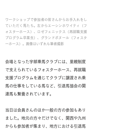
ワークショップで参加者の皆さんからお手入れをし
ていただく馬たち。左からエーシンホワイティ（フ
ォスターホース）、ロゼフェニックス（再就職支援
プログラム卒業生）、グランドボヌール（フォスタ
ーホース）。画像はいずれも筆者撮影
会場となった宇部乗馬クラブには、里親制度
で支えられているフォスターホース、再就職
支援プログラムを通じてクラブに譲渡され乗
馬の仕事をしている馬など、引退馬協会の関
連馬も繋養されています。
当日は会員さんのほか一般の方の参加もあり
ました。地元の方々だけでなく、関西や九州
からも参加者が集まり、地方における引退馬