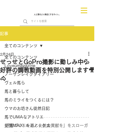
人と馬をより身近にするサイト。
記事
全てのコンテンツ
2月24日
全てのコンテンツ
せっせとGoPro撮影に勤しみ中💦
Loveumagazine
好評の調教動画を特別公開します🎥
ノーザンレイクダイアリー
🐴
ヴェル馬ら
馬と暮らして
馬のミライをつくるには？
ウマのお坊さん徒然日記
馬でUMAなアトリエ
愛情MAX! ルミノックス
「馬づくりを通じた社会貢献を」をスローガ