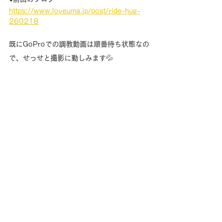
https://www.loveuma.jp/post/ride-hug-
260218
既にGoProでの調教動画は順番待ち状態なの
で、せっせと撮影に勤しみます💦