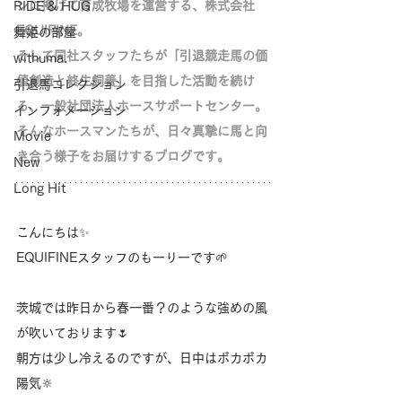
ンに掲げて育成牧場を運営する、株式会社
RIDE & HUG
EQUIFINE。
舞姫の部屋
そして同社スタッフたちが「
引退競走馬の価
withuma.
値創造と終生飼養」を目指した活動を続け
引退馬コレクション
る、
一般社団法人ホースサポートセンター。
インフォメーション
そんなホースマンたちが、日々真摯に馬と向
Movie
き合う様子をお届けするブログです。
New
Long Hit
こんにちは✨
EQUIFINEスタッフのもーりーです🌱
茨城では昨日から春一番？のような強めの風
が吹いております🌷
朝方は少し冷えるのですが、日中はポカポカ
陽気‪🔆‬