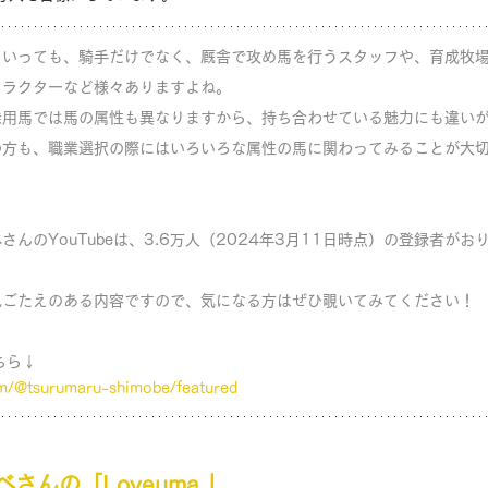
といっても、騎手だけでなく、厩舎で攻め馬を行うスタッフや、育成牧
トラクターなど様々ありますよね。
乗用馬では馬の属性も異なりますから、持ち合わせている魅力にも違い
の方も、職業選択の際にはいろいろな属性の馬に関わってみることが大
んのYouTubeは、3.6万人（2024年3月11日時点）の登録者がお
見ごたえのある内容ですので、気になる方はぜひ覗いてみてください！
ちら↓
m/@tsurumaru-shimobe/featured
ベ
さんの「Loveuma.」