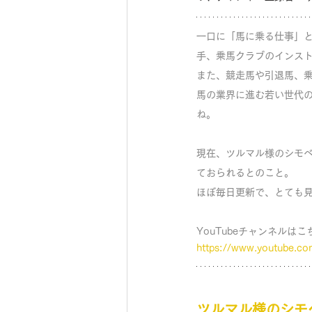
一口に「馬に乗る仕事」
手、乗馬クラブのインス
また、競走馬や引退馬、
馬の業界に進む若い世代
ね。
現在、ツルマル様のシモベさ
ておられるとのこと。
ほぼ毎日更新で、とても
YouTubeチャンネルはこ
https://www.youtube.co
ツルマル様のシモ