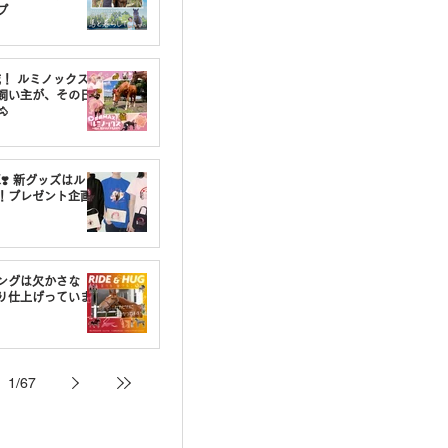
プ
載！ ルミノックスの
飼い主が、その日

❣️ 新グッズはルミ
！プレゼント企画
ングは欠かさな
り仕上げっていま
1
/
67