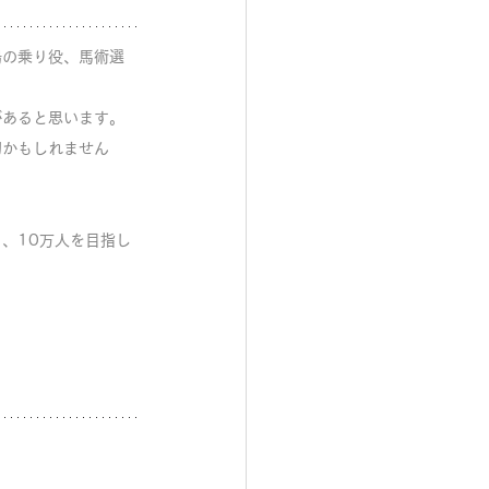
場の乗り役、馬術選
があると思います。
切かもしれません
り、10万人を目指し