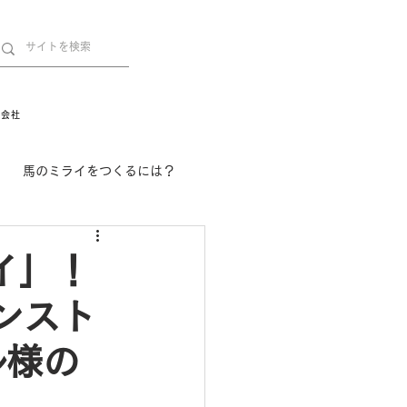
営会社
馬のミライをつくるには？
舞姫の部屋
withuma.
イ」！
ンスト
ル様の