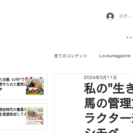
ログイ
トッ
全てのコンテンツ
Loveumagazine
2024年3月11日
ウマのお坊さん徒然日記
馬て
た主観《VRFで1番
寄せられた質問に
私の"生

馬の管理
引退馬コレクション
インフォ
現役時代の貴重な
ラクター兼
を直接取材してき