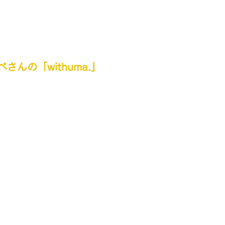
ベ
さん
の「withuma.」