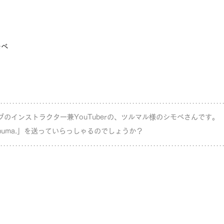
モベ
ブのインストラクター兼YouTuberの、ツルマル様のシモベさんです。
huma.」を送っていらっしゃるのでしょうか？