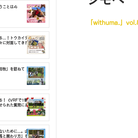
シモベ
うことは🐴
「withuma.」v
る…！トウカイテ
々に対面してきた
油田牧」を訪ねて
る！《VRFで1番〇
せられた質問にお
しないために…。山
馬と関わり方」を