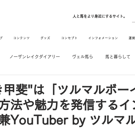
ン
人と馬をより身近にするサイト。
プ
コンテンツ
グッズ
コンセプト
インフォメーション
運
ノーザンレイクダイアリー
ヴェル馬ら
馬と暮らして
゙UMAなアトリエ
愛情MAX! ルミノックス
RIDE & HUG
き甲斐"は「ツルマルボー
方法や魅力を発信するイ
メーション
Movie
New
Long Hit
YouTuber by ツルマ