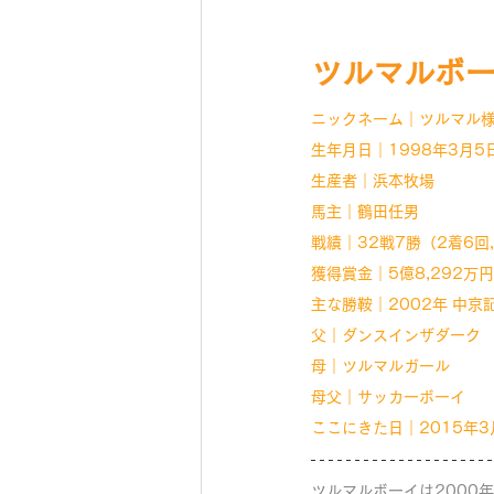
ツルマルボ
ニックネーム｜ツルマル
生年月日｜1998年3月5
生産者｜浜本牧場
馬主｜鶴田任男
戦績｜32戦7勝（2着6回
獲得賞金｜5億8,292万
主な勝鞍｜2002年 中京
父｜ダンスインザダーク
母｜ツルマルガール
母父｜サッカーボーイ
ここにきた日｜2015年3
ツルマルボーイは2000