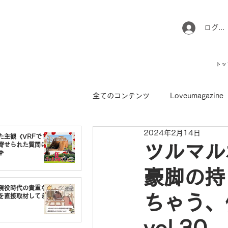
ログイ
トッ
全てのコンテンツ
Loveumagazine
2024年2月14日
ウマのお坊さん徒然日記
馬て
た主観《VRFで1番
寄せられた質問に
ツルマル

豪脚の持
引退馬コレクション
インフォ
現役時代の貴重な
ちゃう、
を直接取材してき