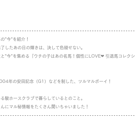
の"今"を紹介！
魅了したあの日の輝きは、決して色褪せない。
と"今"を集める『ウチの子はあの名馬！個性にLOVE❤︎ 引退馬コレク
004年の安田記念（G1）などを制した、ツルマルボーイ！
ある駿ホースクラブで暮らしているとのこと。
さんにマル秘情報をたくさん聞いちゃいました！