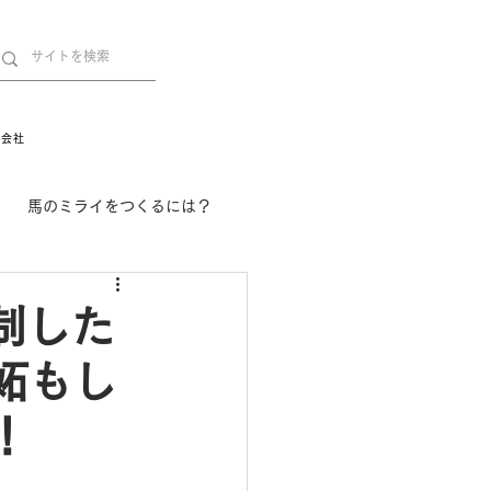
営会社
馬のミライをつくるには？
舞姫の部屋
withuma.
制した
妬もし
！