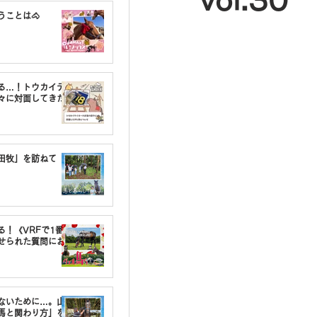
vol.30
うことは🐴
る…！トウカイテ
々に対面してきた
油田牧」を訪ねて
る！《VRFで1番〇
せられた質問にお
しないために…。山
馬と関わり方」を