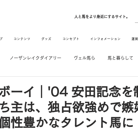
ン
人と馬をより身近にするサイト。
プ
コンテンツ
グッズ
コンセプト
インフォメーション
運
ノーザンレイクダイアリー
ヴェル馬ら
馬と暮らして
゙UMAなアトリエ
愛情MAX! ルミノックス
RIDE & HUG
ボーイ｜'04 安田記念を
ち主は、独占欲強めで嫉
メーション
Movie
New
Long Hit
個性豊かなタレント馬に