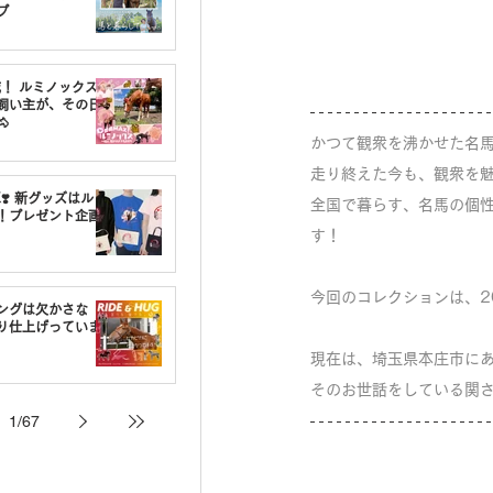
プ
載！ ルミノックスの
飼い主が、その日

かつて観衆を沸かせた名馬
走り終えた今も、観衆を
❣️ 新グッズはルミ
全国で暮らす、名馬の個性
！プレゼント企画
す！
今回のコレクションは、2
ングは欠かさな
り仕上げっていま
現在は、埼玉県本庄市に
そのお世話をしている関
1
/
67