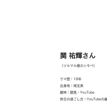
関 祐輝
さん
（
ツルマル様のシモベ
）
ウマ歴：18
年
出身地：
埼玉県
趣味：
競馬・
YouTube
休日の過ごし方：
YouTubeの