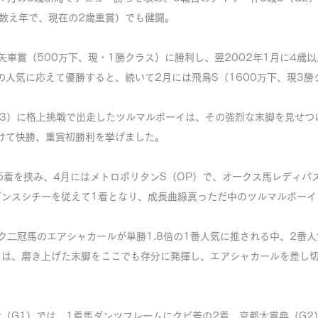
数え年で、現在の2歳重賞）でも健闘。
矢車賞（500万下、現・1勝クラス）に勝利し、翌2002年1月に4歳以
倍の人気に応えて優勝すると、続いて2月には飛鳥S（1600万下、現3勝
G3）に格上挑戦で出走したツルマルボーイは、その強烈な末脚を見せつ
けて快勝、重賞初勝利を挙げました。
5着を挟み、4月にはメトロポリタンS（OP）で、オークス馬レディパ
ダンスシチーを従えて1着となり、成長曲線真っただ中のツルマルボーイ
ック二冠馬のエアシャカールが単勝1.8倍の1番人気に推される中、2番人
イは、磨き上げた末脚をここでも存分に発揮し、エアシャカールを差し切
（G1）では、1着馬ダンツフレームにクビ差の2着、京都大賞典（G2