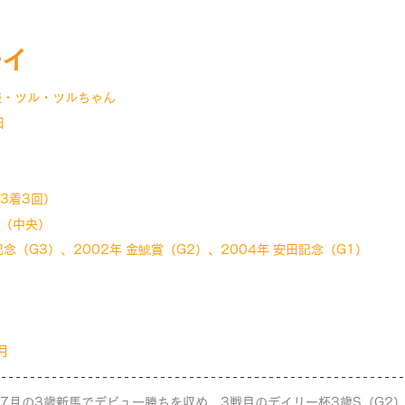
ーイ
様・ツル・ツルちゃん
日
,3着3回）
円（中央）
記念（G3）、2002年 金鯱賞（G2）、2004年 安田記念（G1）
月
年7月の3歳新馬でデビュー勝ちを収め、3戦目のデイリー杯3歳S（G2