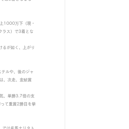
上1000万下（現・
クラス）で3着とな
けるが如く、上がり
ステルや、後のジャ
は、次走、金鯱賞
気、単勝3.7倍の支
って重賞2勝目を挙
）では名馬ナリタト