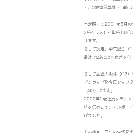
ど、3歳重賞戦線（当時は
年が明けて2001年5月の
2勝クラス）を単勝1.8
ります。
そして次走、中京記念（
最速で2着に5馬身差を付
そして産経大阪杯（G2）
パンカップ勝ち馬タップ
（G2）に出走。
2000年3歳牡馬クラシ
持を集めたツルマルボー
げました。
その後も、同年の宝塚記念