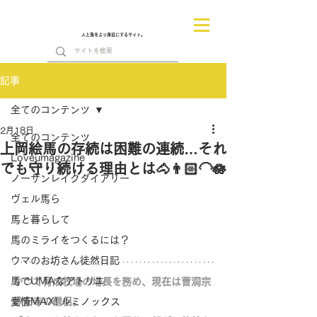
人と馬をより身近にするサイト。
記事
全てのコンテンツ
2月18日
全てのコンテンツ
上岡絵馬の存続は困難の連続…それ
Loveumagazine
でも守り続ける理由とは🐴👨🏻‍🦲🪷
ノーザンレイクダイアリー
ヴェル馬ら
馬と暮らして
馬のミライをつくるには？
ウマのお坊さん徒然日記
馬でUMAなアトリエ
かつて育成牧場の場長を務め、現在は曹洞宗
愛情MAX! ルミノックス
妙安寺の僧侶。