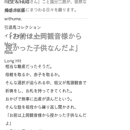
「ウマのお坊さん」こと国分二朗が、徒然な
RIDE & HUG
るままに馬にまつわる日々を綴ります。
舞姫の部屋
withuma.
引退馬コレクション
「お前は上岡観音様から
インフォメーション
Movie
授かった子供なんだよ」
New
Long Hit
相当な難産だったそうだ。
母親を取るか、赤子を取るか。
そんな選択が迫られる中、祖父が馬頭観音で
祈祷をし、お札を持ってきてくれた。
おかげで無事に出産が済んだという。
そんな話を祖母から繰り返し聞かされ、
「お前は上岡観音様から授かった子供なんだ
よ」