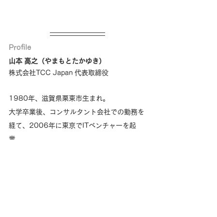
Profile
山本 高之（やまもとたかゆき）
株式会社TCC Japan 代表取締役
1980年、滋賀県栗東市生まれ。
大学卒業後、コンサルタント会社での勤務を
経て、2006年に東京でITベンチャーを起
業。
東日本大震災を機に地域の重要性を感じ、出
身地である「馬のまち 栗東」で馬に関わる事
業を起こすことを決意。
2015年9月、地域の障がいをもった子ども
たちのためのホースセラピー施設「PONY 