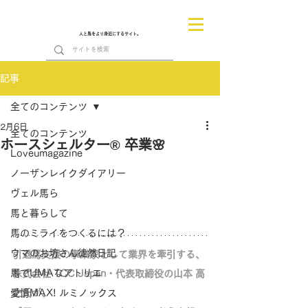
人と馬をより身近にするサイト。
記事
全てのコンテンツ
2月6日
全てのコンテンツ
ホースシェルター® 卒業🌸
Loveumagazine
ノーザンレイクダイアリー
ヴェル馬ら
馬と暮らして
馬のミライをつくるには？
ウマのお坊さん徒然日記
引退馬支援の事業家として業界を牽引する、
馬でUMAなアトリエ
株式会社 TCC Japan・代表取締役の山本 高
愛情MAX! ルミノックス
之氏が、