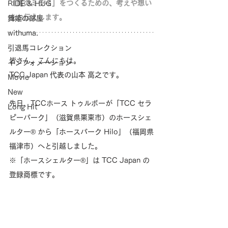
「馬のミライ」をつくるための、考えや想い
RIDE & HUG
をお伝えします。
舞姫の部屋
withuma.
引退馬コレクション
皆さん、こんにちは。
インフォメーション
TCC Japan 代表の山本 高之です。
Movie
New
先日、TCCホース トゥルボーが「TCC セラ
Long Hit
ピーパーク」（滋賀県栗東市）のホースシェ
ルター® から「ホースパーク Hilo」（福岡県
福津市）へと引越しました。
※「ホースシェルター®」は TCC Japan の
登録商標です。