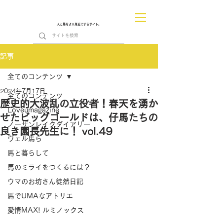
人と馬をより身近にするサイト。
記事
全てのコンテンツ
2024年7月17日
全てのコンテンツ
歴史的大波乱の立役者！春天を湧か
Loveumagazine
せたビッグゴールドは、仔馬たちの
ノーザンレイクダイアリー
良き園長先生に！ vol.49
ヴェル馬ら
馬と暮らして
馬のミライをつくるには？
ウマのお坊さん徒然日記
馬でUMAなアトリエ
愛情MAX! ルミノックス