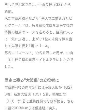
そして翌2002年は、中山金杯（G3）から
始動。
未だ重賞未勝利ながら1番人気に推されたビ
ッグゴールドは、持ち前の末脚を活かす後方
待機の競馬でレースを進めると、直線に入っ
て一気に加速し、上がり1位の末脚を繰り出
して先頭を捉え1着でゴール。
馬名に「ゴールド」の名を冠した馬が、中山
「金」杯で初の重賞タイトルを手にしたので
した。
歴史に残る"大波乱"の立役者に
重賞勝利後の同年3月には産経大阪杯（G2）
3着、新潟大賞典（G3）2着、鳴尾記念
（G3）で3着と重賞路線で惜敗が続き、さら
に翌2003年からは低迷期に突入。