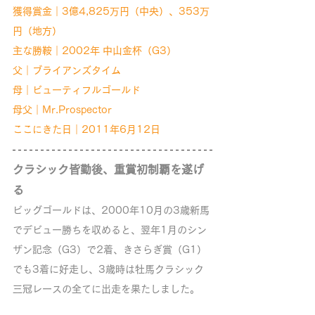
獲得賞金｜3億4,825万円（中央）、353万
円（地方）
主な勝鞍｜2002年 中山金杯（G3）
父｜ブライアンズタイム
母｜ビューティフルゴールド
母父｜Mr.Prospector
ここにきた日｜2011年6月12日
クラシック皆勤後、重賞初制覇を遂げ
る
ビッグゴールドは、2000年10月の3歳新馬
でデビュー勝ちを収めると、翌年1月のシン
ザン記念（G3）で2着、きさらぎ賞（G1）
でも3着に好走し、3歳時は牡馬クラシック
三冠レースの全てに出走を果たしました。