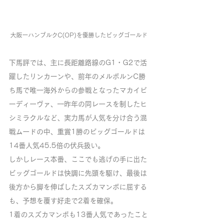
大阪ーハンブルクC(OP)を優勝したビッグゴールド
下馬評では、主に長距離路線のG1・G2で活
躍したリンカーンや、前年のメルボルンC勝
ち馬で唯一海外からの参戦となったマカイビ
ーディーヴァ、一昨年の同レースを制したヒ
シミラクルなど、実力馬が人気を分け合う混
戦ムードの中、重賞1勝のビッグゴールドは
14番人気45.5倍の伏兵扱い。
しかしレース本番、ここでも逃げの手に出た
ビッグゴールドは快調に先頭を駆け、最後は
後方から脚を伸ばしたスズカマンボに屈する
も、予想を覆す好走で2着を確保。
1着のスズカマンボも13番人気であったこと