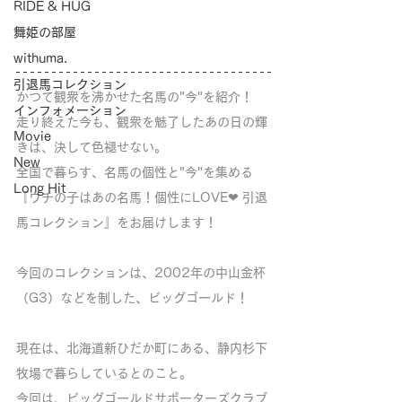
RIDE & HUG
舞姫の部屋
withuma.
引退馬コレクション
かつて観衆を沸かせた名馬の"今"を紹介！
インフォメーション
走り終えた今も、観衆を魅了したあの日の輝
Movie
きは、決して色褪せない。
New
全国で暮らす、名馬の個性と"今"を集める
Long Hit
『ウチの子はあの名馬！個性にLOVE❤︎ 引退
馬コレクション』をお届けします！
今回のコレクションは、2002年の中山金杯
（G3）などを制した、ビッグゴールド！
現在は、北海道新ひだか町にある、静内杉下
牧場で暮らしているとのこと。
今回は、ビッグゴールドサポーターズクラブ