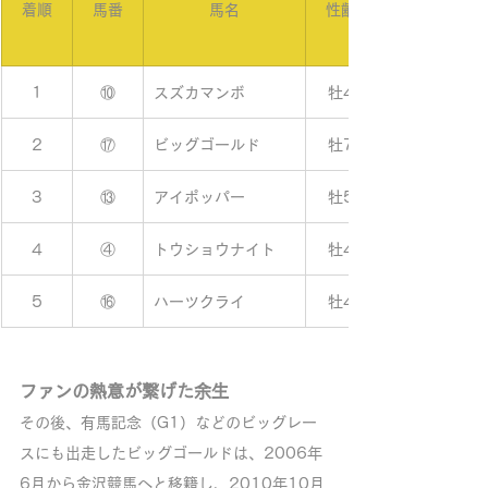
着順
馬番
馬名
性齢
1
⑩
スズカマンボ
牡4
2
⑰
ビッグゴールド
牡7
3
⑬
アイポッパー
牡5
4
④
トウショウナイト
牡4
5
⑯
ハーツクライ
牡4
ファンの熱意が繋げた余生
その後、有馬記念（G1）などのビッグレー
スにも出走したビッグゴールドは、2006年
6月から金沢競馬へと移籍し、2010年10月