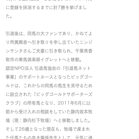
に登録を抹消するまでに計7勝を挙げまし
た。
引退後は、同馬の大ファンであり、かねてよ
り所属厩舎へ引き取りを申し出ていたニンジ
ンサンタさんご夫妻に引き取られ、千葉県香
取市の乗馬倶楽部イグレットへと移動。
認定NPO法人 引退馬協会の「引退馬ネット
事業」のサポートホースとなったビッグゴー
ルドは、これからの同馬の馬生を見守るため
に設立された「ビッグゴールドサポーターズ
クラブ」の所有馬となり、2011年6月に以
前から受け入れの相談をしていた静内坂本牧
場（現：静内杉下牧場）へと移動しました。
そして26歳となった現在も、牧場で産まれ
た仔馬たちの良き園長先生として、元気に過