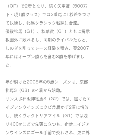
（OP）で2着となり、続く矢車賞（500万
下・現1勝クラス）では2着馬に1秒差をつけ
て快勝し、牝馬クラシック戦線に合流。
優駿牝馬（G1）、秋華賞（G1）ともに掲示
板圏外に敗れるも、同期のライバルたちと、
しのぎを削ってレース経験を積み、翌2007
年にはオープン勝ちを含む3勝を挙げまし
た。
年が明けた2008年の5歳シーズンは、京都
牝馬S（G3）の4着から始動。
サンスポ杯阪神牝馬S（G2）では、逃げたエ
イジアンウインズにクビ差届かず2着に惜敗
し、続くヴィクトリアマイル（G1）では残
り400mほどで先頭に立つも、宿敵エイジア
ンウインズにゴール手前で交わされ、更に外