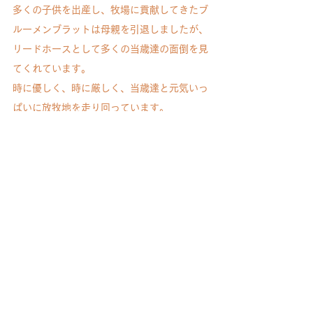
多くの子供を出産し、牧場に貢献してきたブ
ルーメンブラットは母親を引退しましたが、
リードホースとして多くの当歳達の面倒を見
てくれています。
時に優しく、時に厳しく、当歳達と元気いっ
ぱいに放牧地を走り回っています。
景山さん、ブルーメンブラットのマル秘情報
をたっぷりご提供いただき、ありがとうござ
いました！
なお、ノーザンファームYearlingさんは競走
馬育成牧場ですので、防疫上の観点から一般
の見学は不可となっています。
ノーザンファームYearlingさんのSNSアカウ
ントはありませんが、同じグループ内のノー