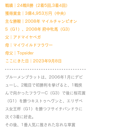
戦績｜24戦8勝（2着5回,3着4回）
獲得賞金｜3億4,953万円（中央）
主な勝鞍｜2008年 マイルチャンピオン
S（G1）、2008年 府中牝馬（G3）
父｜アドマイヤベガ
母｜マイワイルドフラワー
母父｜Topsider
ここにきた日｜2023年9月8日
ブルーメンブラットは、2006年1月にデビ
ューし、2戦目で初勝利を挙げると、1戦挟
んで向かったフラワーC（G3）で後に桜花賞
（G1）を勝つキストゥヘヴンと、エリザベ
ス女王杯（G1）を勝つフサイチパンドラに
次ぐ3着に好走。
その後、1番人気に推された忘れな草賞