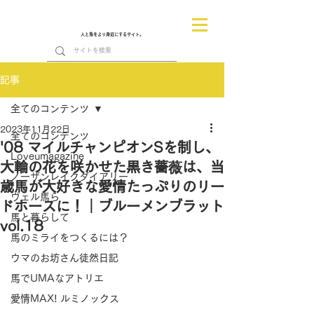
人と馬をより身近にするサイト。
記事
全てのコンテンツ
2023年11月22日
全てのコンテンツ
'08 マイルチャンピオンSを制し、
Loveumagazine
大輪の花を咲かせた黒き薔薇は、当
ノーザンレイクダイアリー
歳馬が大好きな愛情たっぷりのリー
ヴェル馬ら
ドホースに！｜ブルーメンブラット
馬と暮らして
vol.18
馬のミライをつくるには？
ウマのお坊さん徒然日記
馬でUMAなアトリエ
愛情MAX! ルミノックス