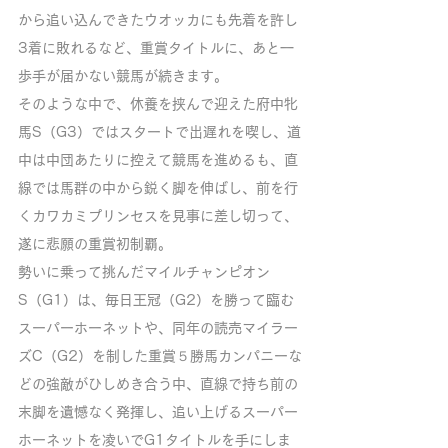
から追い込んできたウオッカにも先着を許し
3着に敗れるなど、重賞タイトルに、あと一
歩手が届かない競馬が続きます。
そのような中で、休養を挟んで迎えた府中牝
馬S（G3）ではスタートで出遅れを喫し、道
中は中団あたりに控えて競馬を進めるも、直
線では馬群の中から鋭く脚を伸ばし、前を行
くカワカミプリンセスを見事に差し切って、
遂に悲願の重賞初制覇。
勢いに乗って挑んだマイルチャンピオン
S（G1）は、毎日王冠（G2）を勝って臨む
スーパーホーネットや、同年の読売マイラー
ズC（G2）を制した重賞５勝馬カンパニーな
どの強敵がひしめき合う中、直線で持ち前の
末脚を遺憾なく発揮し、追い上げるスーパー
ホーネットを凌いでG1タイトルを手にしま