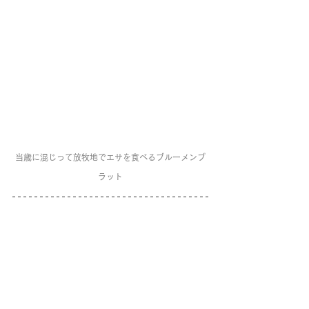
当歳に混じって放牧地でエサを食べるブルーメンブ
ラット