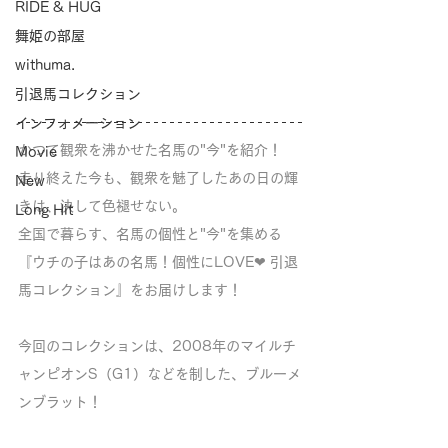
RIDE & HUG
舞姫の部屋
withuma.
引退馬コレクション
インフォメーション
かつて観衆を沸かせた名馬の"今"を紹介！
Movie
走り終えた今も、観衆を魅了したあの日の輝
New
きは、決して色褪せない。
Long Hit
全国で暮らす、名馬の個性と"今"を集める
『ウチの子はあの名馬！個性にLOVE❤︎ 引退
馬コレクション』をお届けします！
今回のコレクションは、2008年のマイルチ
ャンピオンS（G1）などを制した、ブルーメ
ンブラット！