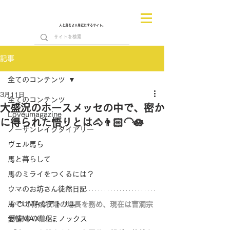
人と馬をより身近にするサイト。
記事
全てのコンテンツ
3月11日
全てのコンテンツ
大盛況のホースメッセの中で、密か
Loveumagazine
に得られた悟りとは🐴👨🏻‍🦲🪷
ノーザンレイクダイアリー
ヴェル馬ら
馬と暮らして
馬のミライをつくるには？
ウマのお坊さん徒然日記
馬でUMAなアトリエ
かつて育成牧場の場長を務め、現在は曹洞宗
愛情MAX! ルミノックス
妙安寺の僧侶。