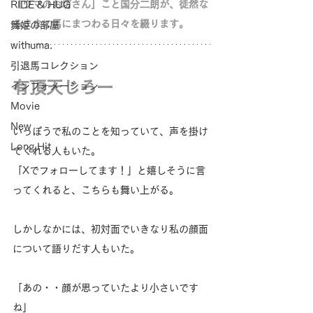
「ウマのお坊さん」こと国分二朗が、徒然な
RIDE & HUG
るままに馬にまつわる日々を綴ります。
舞姫の部屋
withuma.
引退馬コレクション
有頂天じろー
インフォメーション
Movie
New
いっぽうで私のことを知っていて、声を掛け
Long Hit
てくれる人もいた。
「Xでフォローしてます！」と嬉しそうに言
ってくれると、こちらも舞い上がる。
しかしなかには、初対面でいきなり私の顔面
について語りだす人もいた。
「あの・・顔が思っていたより小さいです
ね」