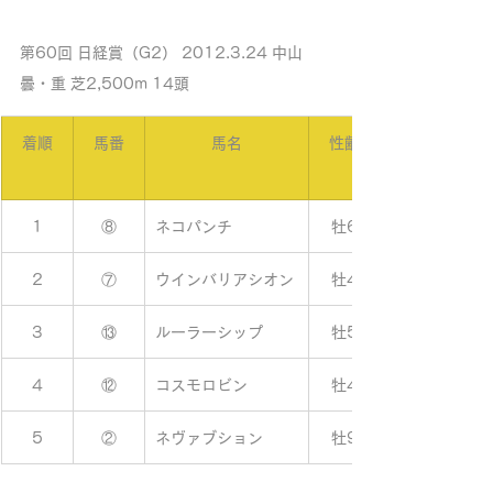
第60回 日経賞（G2） 2012.3.24 中山 
曇・重 芝2,500m 14頭
着順
馬番
馬名
性齢
1
⑧
ネコパンチ
牡6
2
⑦
ウインバリアシオン
牡4
3
⑬
ルーラーシップ
牡5
4
⑫
コスモロビン
牡4
5
②
ネヴァブション
牡9