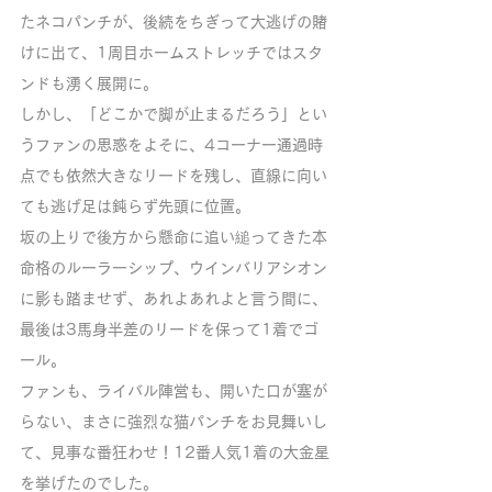
たネコパンチが、後続をちぎって大逃げの賭
けに出て、1周目ホームストレッチではスタ
ンドも湧く展開に。
しかし、「どこかで脚が止まるだろう」とい
うファンの思惑をよそに、4コーナー通過時
点でも依然大きなリードを残し、直線に向い
ても逃げ足は鈍らず先頭に位置。
坂の上りで後方から懸命に追い縋ってきた本
命格のルーラーシップ、ウインバリアシオン
に影も踏ませず、あれよあれよと言う間に、
最後は3馬身半差のリードを保って1着でゴ
ール。
ファンも、ライバル陣営も、開いた口が塞が
らない、まさに強烈な猫パンチをお見舞いし
て、見事な番狂わせ！12番人気1着の大金星
を挙げたのでした。