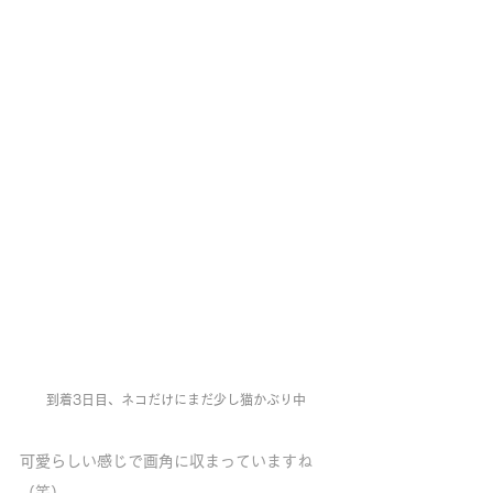
到着3日目、ネコだけにまだ少し猫かぶり中
可愛らしい感じで画角に収まっていますね
（笑）