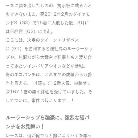
ースに顔を出したものの、掲示板に載ること
もできないまま、翌2012年2月のダイヤモ
ンドS（G3）で15着に大敗した後、3月に
は日経賞（G2）に出走。
ここには、次走のクイーンエリザベス
C（G1）を勝利する名種牡馬のルーラーシッ
プや、無冠ながら大舞台で強豪たちと渡り合
ってきたウインバリアシオンなどが参戦。
当のネコパンチは、これまでの成績からも妥
当と言える、14頭立て12番人気、単勝オッ
ズ167.1倍の無印評価を受けていました。そ
してついに、事件は起こります…！
ルーラーシップら強豪に、強烈な猫パ
ンチをお見舞い！
レースは、何が何でもと勢いよくハナを奪っ