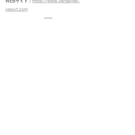
WEBサイト｜
https://www.versailles-
resort.com
協力：Yogiboヴェルサイユリゾートファー
ム
          一般社団法人 ヴェルサイユリゾートフ
ァーム 
取材・文：片川 晴喜
デザイン：椎葉 権成
編集・監修：平林 健一
制作：Creem Pan
著作：Creem Pan・GJ
supported by