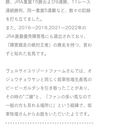
勝、JRA重賞15勝および9連勝、11レース
連続勝利、同一重賞5連覇など、数々の記録
を打ち立てました。
また、2016〜2018,2021〜2022年の
JRA賞最優秀障害馬にも選出されており、
「障害競走の絶対王者」の異名を持つ、言わ
ずと知れた名馬です。
ヴェルサイユリゾートファームさんでは、オ
ジュウチョウサンと同じく坂東牧場生産馬の
ビービーガルダンを引き取ったことがあり、
その時の"ご縁"と、「ファンの多い馬なので
一般の方も見れる場所に」という経緯で、坂
東牧場さんからお話をいただいたようです。