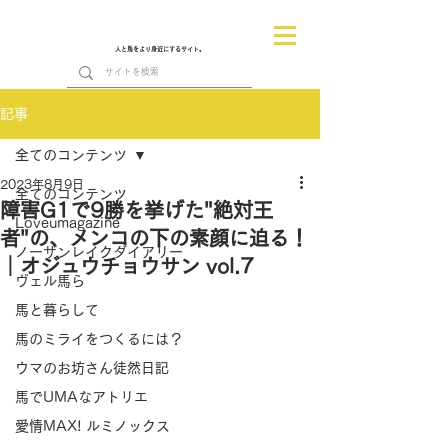
人と馬をより身近にするサイト。
記事
全てのコンテンツ
2023年8月9日
全てのコンテンツ
障害G1で9勝を挙げた"絶対王
Loveumagazine
者"の、メンコの下の素顔に迫る！
ノーザンレイクダイアリー
｜オジュウチョウサン vol.7
ヴェル馬ら
馬と暮らして
馬のミライをつくるには？
ウマのお坊さん徒然日記
馬でUMAなアトリエ
愛情MAX! ルミノックス