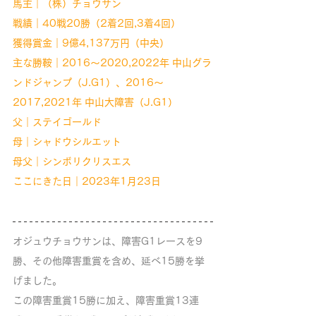
馬主｜（株）チョウサン
戦績｜40戦20勝（2着2回,3着4回）
獲得賞金｜9億4,137万円（中央）
主な勝鞍｜2016〜2020,2022年 中山グラ
ンドジャンプ（J.G1）、2016〜
2017,2021年 中山大障害（J.G1）
父｜ステイゴールド
母｜シャドウシルエット
母父｜シンボリクリスエス
ここにきた日｜2023年1月23日
オジュウチョウサンは、障害G1レースを9
勝、その他障害重賞を含め、延べ15勝を挙
げました。
この障害重賞15勝に加え、障害重賞13連