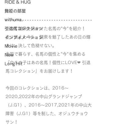
RIDE & HUG
舞姫の部屋
withuma.
引退馬コレクション
かつて観衆を沸かせた名馬の"今"を紹介！
走り終えた今も、観衆を魅了したあの日の輝
インフォメーション
きは、決して色褪せない。
Movie
全国で暮らす、名馬の個性と"今"を集める
New
『ウチの子はあの名馬！個性にLOVE❤︎ 引退
Long Hit
馬コレクション』をお届けします！
今回のコレクションは、2016〜
2020,2022年の中山グランドジャンプ
（J.G1）、2016〜2017,2021年の中山大
障害（J.G1）等を制した、オジュウチョウ
サン！