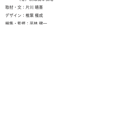
取材・文：片川 晴喜
デザイン：椎葉 権成
編集・監修：平林 健一
制作：Creem Pan
著作：Creem Pan・GJ
supported by
引退馬コレクション