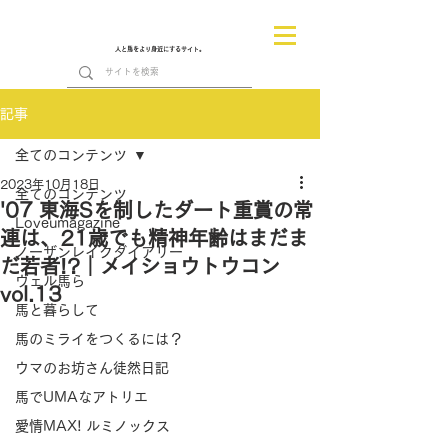
人と馬をより身近にするサイト。
記事
全てのコンテンツ
2023年10月18日
全てのコンテンツ
'07 東海Sを制したダート重賞の常
Loveumagazine
連は、21歳でも精神年齢はまだま
ノーザンレイクダイアリー
だ若者!?｜メイショウトウコン
ヴェル馬ら
vol.13
馬と暮らして
馬のミライをつくるには？
ウマのお坊さん徒然日記
馬でUMAなアトリエ
愛情MAX! ルミノックス