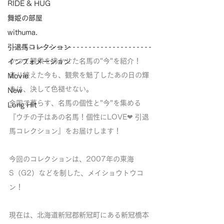
RIDE & HUG
舞姫の部屋
withuma.
引退馬コレクション
かつて観衆を沸かせた名馬の"今"を紹介！
インフォメーション
走り終えた今も、観衆を魅了したあの日の輝
Movie
きは、決して色褪せない。
New
全国で暮らす、名馬の個性と"今"を集める
Long Hit
『ウチの子はあの名馬！個性にLOVE❤︎ 引退
馬コレクション』をお届けします！
今回のコレクションは、2007年の東海
S（G2）などを制した、メイショウトウコ
ン！
現在は、北海道新冠郡新冠町にある新冠橋本