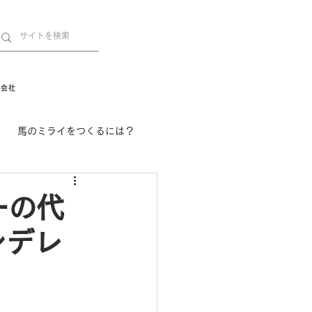
営会社
馬のミライをつくるには？
舞姫の部屋
withuma.
ーの代
ンデレ