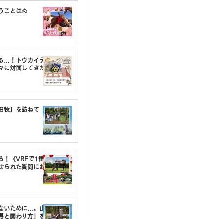
うことは🐴
る…！トウカイテ
々に対面してきた
油田牧」を訪ねて
る！《VRFで1番〇
せられた質問にお
しないために…。山
馬と関わり方」を