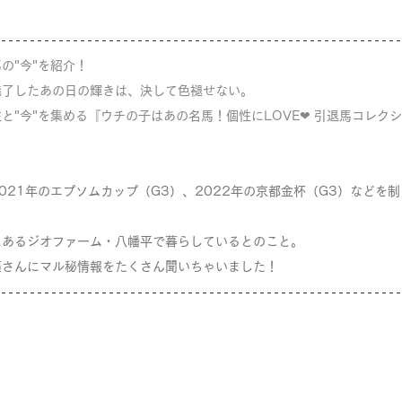
の"今"を紹介！
魅了したあの日の輝きは、決して色褪せない。
と"今"を集める『ウチの子はあの名馬！個性にLOVE❤︎ 引退馬コレク
021年のエプソムカップ（G3）、2022年の京都金杯（G3）などを
にあるジオファーム・八幡平で暮らしているとのこと。
藤
さんにマル秘情報をたくさん聞いちゃいました！