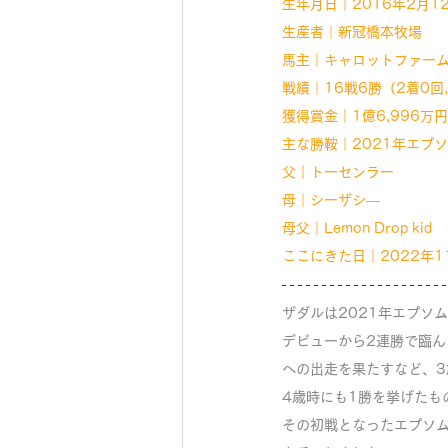
生年月日｜2016年2月1
生産者｜新冠橋本牧場
馬主｜キャロットファー
戦績｜16戦6勝（2着0回
獲得賞金｜1億6,996万
主な勝鞍｜2021年エプソ
父｜トーセンラー
母｜シーザシ―
母父｜Lemon Drop kid
ここにきた日｜2022年1
ザダルは2021年エプソ
デビューから2連勝で臨ん
への出走を果たすなど、
4歳時にも1勝を挙げたも
その初戦となったエプソ