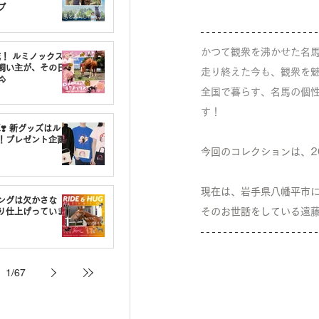
プ
かつて観衆を沸かせた名馬
載！ ルミノックスの
飼い主が、その日
走り終えた今も、観衆を

全国で暮らす、名馬の個性
す！
❣️ 新グッズはルミ
！プレゼント企画
今回のコレクションは、2
現在は、岩手県八幡平市
ングは欠かさな
そのお世話をしている
遠
り仕上げっていま
1
/
67