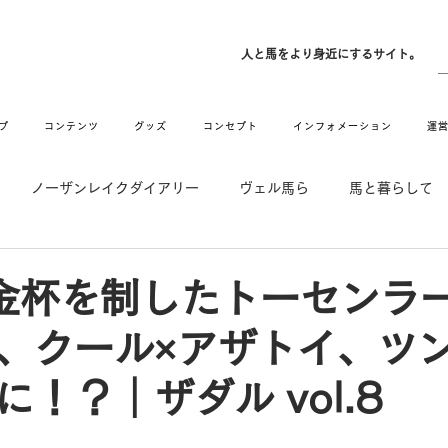
ン
人と馬をより身近にするサイト。
プ
コンテンツ
グッズ
コンセプト
インフォメーション
運
ノーザンレイクダイアリー
ヴェル馬ら
馬と暮らして
゙UMAなアトリエ
愛情MAX! ルミノックス
RIDE & HUG
都金杯を制したトーセンラ
、クール×アザトイ、ツ
メーション
Movie
New
Long Hit
！？｜ザダル vol.8