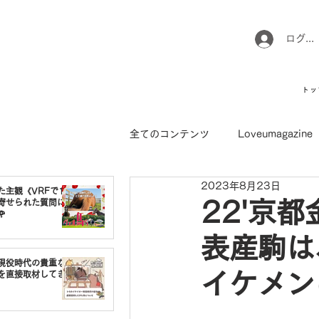
ログイ
トッ
全てのコンテンツ
Loveumagazine
2023年8月23日
ウマのお坊さん徒然日記
馬て
た主観《VRFで1番
寄せられた質問に
22'京

表産駒は
引退馬コレクション
インフォ
現役時代の貴重な
イケメンに
を直接取材してき