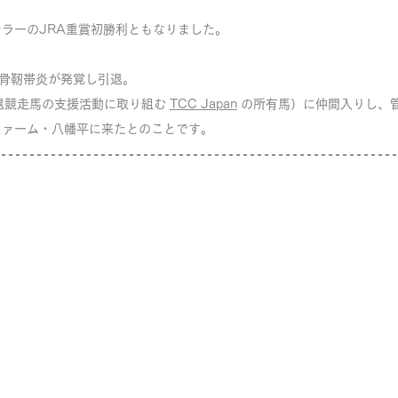
ラーのJRA重賞初勝利ともなりました。
骨靭帯炎が発覚し引退。
退競走馬の支援活動に取り組む 
TCC Japan
 の所有馬）に仲間入りし、
ファーム・八幡平に来たとのことです。