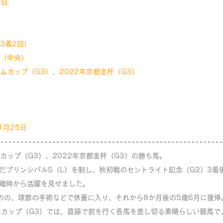
2日
ム
,3着2回）
円（中央）
ムカップ（G3）、2022年京都金杯（G3）
1月25日
ムカップ（G3）、2022年京都金杯（G3）の勝ち馬。
だプリンシパルS（L）を制し、秋初戦のセントライト記念（G2）3着
3歳時から活躍を見せました。
のの、球節の手術などで休養に入り、それから8か月後の5歳6月に復帰
ムカップ（G3）では、直線で前を行く各馬を差し切る素晴らしい競馬で