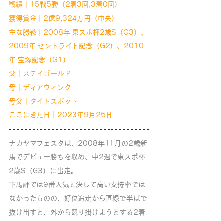
戦績｜15戦5勝（2着3回,3着0回）
獲得賞金｜2億9,324万円（中央）
主な勝鞍｜2008年 東スポ杯2歳S（G3）、
2009年 セントライト記念（G2）、2010
年 宝塚記念（G1）
父｜ステイゴールド
母｜ディアウィンク
母父｜タイトスポット
ここにきた日｜2023年9月25日
ナカヤマフェスタは、2008年11月の2歳新
馬でデビュー勝ちを収め、中2週で東スポ杯
2歳S（G3）に出走。
下馬評では9番人気と決して高い支持率では
なかったものの、好位追走から直線で半ばで
抜け出すと、外から競り掛けようとする2着