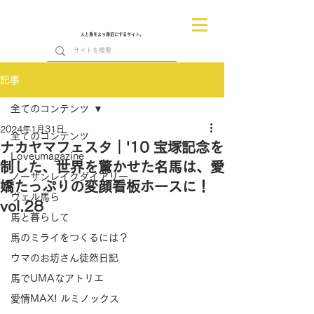
人と馬をより身近にするサイト。
記事
全てのコンテンツ
2024年1月31日
全てのコンテンツ
ナカヤマフェスタ｜'10 宝塚記念を
Loveumagazine
制した、世界を驚かせた名馬は、愛
ノーザンレイクダイアリー
嬌たっぷりの変顔看板ホースに！
ヴェル馬ら
vol.28
馬と暮らして
馬のミライをつくるには？
ウマのお坊さん徒然日記
馬でUMAなアトリエ
愛情MAX! ルミノックス