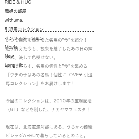
RIDE & HUG
舞姫の部屋
withuma.
引退馬コレクション
インフォメーション
かつて観衆を沸かせた名馬の"今"を紹介！
Movie
走り終えた今も、観衆を魅了したあの日の輝
New
きは、決して色褪せない。
Long Hit
全国で暮らす、名馬の個性と"今"を集める
『ウチの子はあの名馬！個性にLOVE❤︎ 引退
馬コレクション』をお届けします！
今回のコレクションは、2010年の宝塚記念
（G1）などを制した、ナカヤマフェスタ！
現在は、北海道浦河郡にある、うらかわ優駿
ビレッジAERUで暮らしているとのこと。