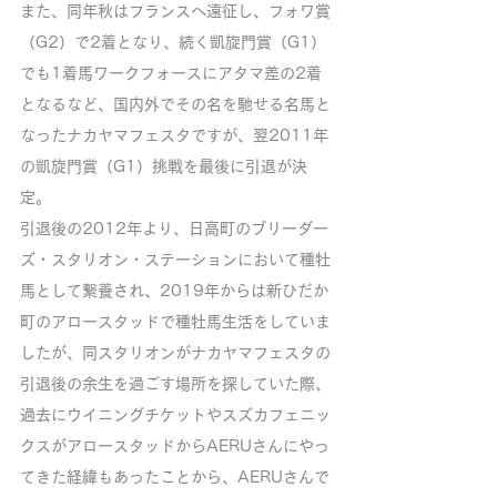
また、同年秋はフランスへ遠征し、フォワ賞
（G2）で2着となり、続く凱旋門賞（G1）
でも1着馬ワークフォースにアタマ差の2着
となるなど、国内外でその名を馳せる名馬と
なったナカヤマフェスタですが、翌2011年
の凱旋門賞（G1）挑戦を最後に引退が決
定。
引退後の2012年より、日高町のブリーダー
ズ・スタリオン・ステーションにおいて種牡
馬として繋養され、2019年からは新ひだか
町のアロースタッドで種牡馬生活をしていま
したが、同スタリオンがナカヤマフェスタの
引退後の余生を過ごす場所を探していた際、
過去にウイニングチケットやスズカフェニッ
クスがアロースタッドからAERUさんにやっ
てきた経緯もあったことから、AERUさんで