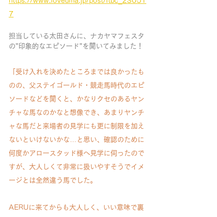
https://www.loveuma.jp/post/itbc_23051
7
担当している太田さんに、ナカヤマフェスタ
の"印象的なエピソード"を聞いてみました！
「受け入れを決めたところまでは良かったも
のの、父ステイゴールド・競走馬時代のエピ
ソードなどを聞くと、かなりクセのあるヤン
チャな馬なのかなと想像でき、あまりヤンチ
ャな馬だと来場者の見学にも更に制限を加え
ないといけないかな…と思い、確認のために
何度かアロースタッド様へ見学に伺ったので
すが、大人しくて非常に扱いやすそうでイメ
ージとは全然違う馬でした。
AERUに来てからも大人しく、いい意味で裏