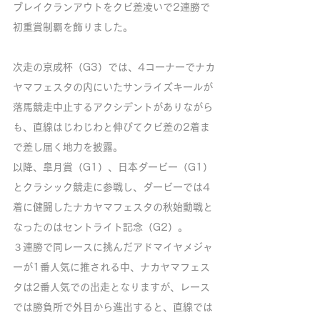
ブレイクランアウトをクビ差凌いで2連勝で
初重賞制覇を飾りました。
次走の京成杯（G3）では、4コーナーでナカ
ヤマフェスタの内にいたサンライズキールが
落馬競走中止するアクシデントがありながら
も、直線はじわじわと伸びてクビ差の2着ま
で差し届く地力を披露。
以降、皐月賞（G1）、日本ダービー（G1）
とクラシック競走に参戦し、ダービーでは4
着に健闘したナカヤマフェスタの秋始動戦と
なったのはセントライト記念（G2）。
３連勝で同レースに挑んだアドマイヤメジャ
ーが1番人気に推される中、ナカヤマフェス
タは2番人気での出走となりますが、レース
では勝負所で外目から進出すると、直線では