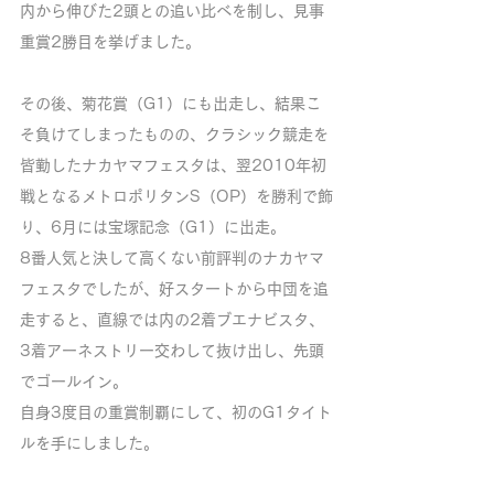
内から伸びた2頭との追い比べを制し、見事
重賞2勝目を挙げました。
その後、菊花賞（G1）にも出走し、結果こ
そ負けてしまったものの、クラシック競走を
皆勤したナカヤマフェスタは、翌2010年初
戦となるメトロポリタンS（OP）を勝利で飾
り、6月には宝塚記念（G1）に出走。
8番人気と決して高くない前評判のナカヤマ
フェスタでしたが、好スタートから中団を追
走すると、直線では内の2着ブエナビスタ、
3着アーネストリー交わして抜け出し、先頭
でゴールイン。
自身3度目の重賞制覇にして、初のG1タイト
ルを手にしました。