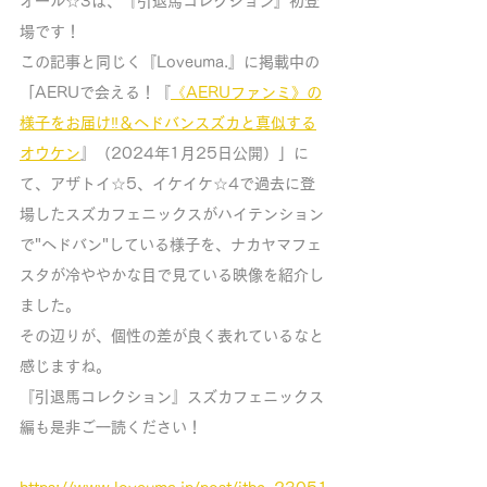
オール☆3は、『引退馬コレクション』初登
場です！
この記事と同じく『Loveuma.』に掲載中の
「AERUで会える！『
《AERUファンミ》の
様子をお届け‼＆ヘドバンスズカと真似する
オウケン
』（2024年1月25日公開）」に
て、アザトイ☆5、イケイケ☆4で過去に登
場したスズカフェニックスがハイテンション
で"
ヘドバン
"している様子を、ナカヤマフェ
スタが冷ややかな目で見ている映像を紹介し
ました。
その辺りが、個性の差が良く表れているなと
感じますね。
『引退馬コレクション』スズカフェニックス
編も是非ご一読ください！