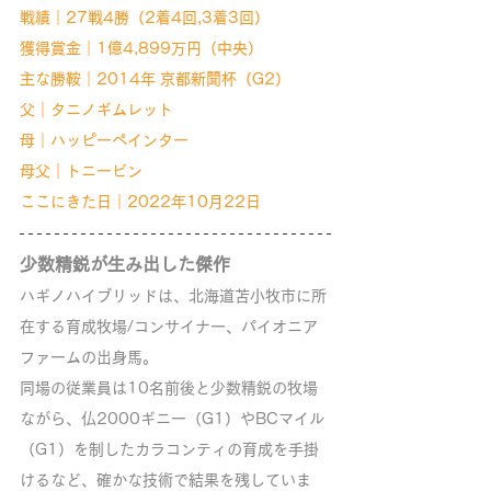
戦績｜27戦4勝（2着4回,3着3回）
獲得賞金｜1億4,899万円（中央）
主な勝鞍｜2014年 京都新聞杯（G2）
父｜タニノギムレット
母｜ハッピーペインター
母父｜トニービン
ここにきた日｜2022年10月22日
少数精鋭が生み出した傑作
ハギノハイブリッドは、北海道苫小牧市に所
在する育成牧場/コンサイナー、パイオニア
ファームの出身馬。
同場の従業員は10名前後と少数精鋭の牧場
ながら、仏2000ギニー（G1）やBCマイル
（G1）を制したカラコンティの育成を手掛
けるなど、確かな技術で結果を残していま