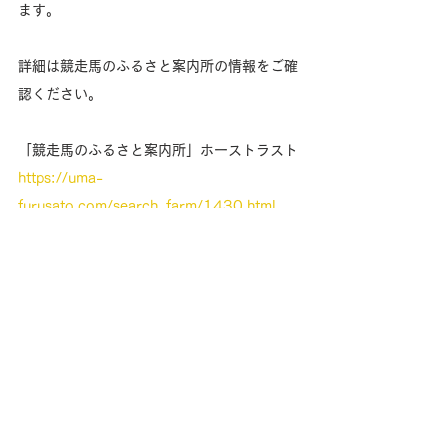
ます。
詳細は競走馬のふるさと案内所の情報をご確
認ください。
「競走馬のふるさと案内所」ホーストラスト
https://uma-
furusato.com/search_farm/1430.html
また、ハギノハイブリッドが送る日々の様子
は、引退馬協会が毎月発行している「鹿児島
だより」からもご覧いただけます。
ハギノハイブリッドの余生を支えてくださる
「フォスターペアレント」会員様も募集中で
すので、ご興味のある方は、ぜひチェックし
てみてください！