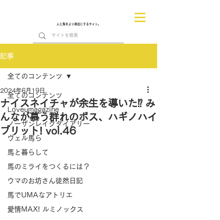
人と馬をより身近にするサイト。
記事
全てのコンテンツ
2024年6月19日
全てのコンテンツ
ナイスネイチャが余生を導いた⁉︎ み
Loveumagazine
んなが慕う群れのボス、ハギノハイ
ノーザンレイクダイアリー
ブリット! vol.46
ヴェル馬ら
馬と暮らして
馬のミライをつくるには？
ウマのお坊さん徒然日記
馬でUMAなアトリエ
愛情MAX! ルミノックス