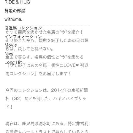
RIDE & HUG
舞姫の部屋
withuma.
引退馬コレクション
かつて観衆を沸かせた名馬の"今"を紹介！
インフォメーション
走り終えた今も、観衆を魅了したあの日の輝
Movie
きは、決して色褪せない。
New
全国で暮らす、名馬の個性と"今"を集める
Long Hit
『ウチの子はあの名馬！個性にLOVE❤︎ 引退
馬コレクション』をお届けします！
今回のコレクションは、2014年の京都新聞
杯（G2）などを制した、ハギノハイブリッ
ド！
現在は、鹿児島県湧水町にある、特定非営利
活動法人ホーストラストで暮らしているとの