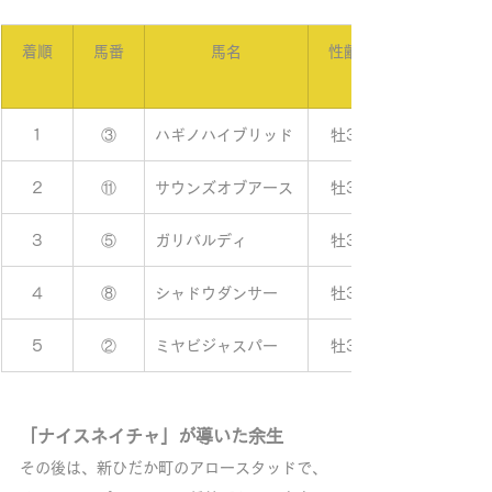
着順
馬番
馬名
性齢
1
③
ハギノハイブリッド
牡3
2
⑪
サウンズオブアース
牡3
3
⑤
ガリバルディ
牡3
4
⑧
シャドウダンサー
牡3
5
②
ミヤビジャスパー
牡3
「ナイスネイチャ」が導いた余生
その後は、新ひだか町のアロースタッドで、