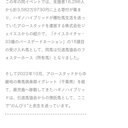
この年の同イベントでは、支援者16,296人
から計3,582万9730円に上る寄付が集ま
り、ハギノハイブリッドが種牡馬生活を送っ
ていたアロースタッドを運営する株式会社ジ
ェイエスからの紹介で、「ナイスネイチャ・
33歳のバースデードネーション」の15頭目
の受け入れ馬として、同馬は引退馬協会のフ
ォスターホース（所有馬）となりました。
そして2022年10月、アロースタッドから中
継地の乗馬倶楽部イグレット（千葉県）を経
て、鹿児島へ移動してきたハギノハイブリッ
ドは、引退馬協会からの預託馬として、ここ
で"のんびり"と余生を送っています。