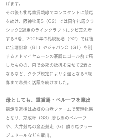
げます。
その後も牝馬重賞戦線でコンスタントに競馬
を続け、阪神牝馬S（G2）では同年牝馬クラ
シック2冠馬のラインクラフトにクビ差先着
する3着、2006年の札幌記念（G2）では後
に宝塚記念（G1）やジャパンC（G1）を制
するアドマイヤムーンの豪脚にゴール前で屈
したものの、内で必死の抵抗を見せて2着と
なるなど、クラブ規定により引退となる6歳
春まで息長く活躍を続けました。
母としても、重賞馬・ベルーフを輩出
競走引退後は故郷の白老ファームで繁殖牝馬
となり、京成杯（G3）勝ち馬のベルーフ
や、大井競馬の金盃競走（G）勝ち馬クラー
ジュドールなどを輩出。