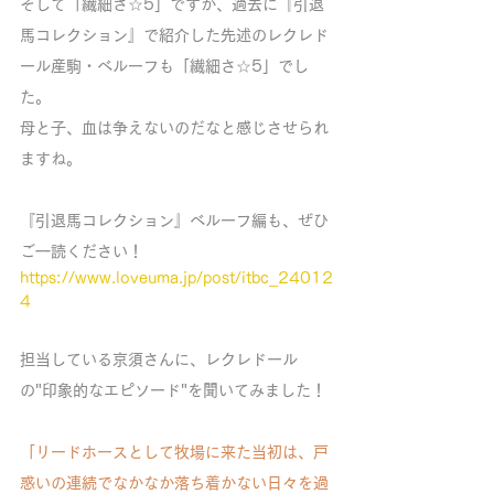
そして「繊細さ☆5」ですが、過去に『引退
馬コレクション』で紹介した先述のレクレド
ール産駒・ベルーフも「繊細さ☆5」でし
た。
母と子、血は争えないのだなと感じさせられ
ますね。
『引退馬コレクション』ベルーフ編も、ぜひ
ご一読ください！
https://www.loveuma.jp/post/itbc_24012
4
担当している京須さんに、レクレドール
の"印象的なエピソード"を聞いてみました！
「リードホースとして牧場に来た当初は、戸
惑いの連続でなかなか落ち着かない日々を過