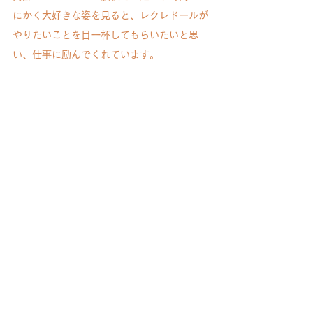
にかく大好きな姿を見ると、レクレドールが
やりたいことを目一杯してもらいたいと思
い、仕事に励んでくれています。
もしかするとレクレドール自身も若馬たちか
ら元気をもらっているのかもしれません。
現在の年齢を考慮すると、当時を知るファン
のみなさまをはじめ、ご心配の声も耳にしま
すが、これからもレクレドールらしくハツラ
ツと健康に過ごしてもらえるよう、スタッフ
一同サポートしていきますので、温かく見守
っていただければ幸いです。
京須さん、レクレドールのマル秘情報をたっ
ぷりご提供いただき、ありがとうございまし
た！