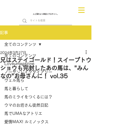
人と馬をより身近にするサイト。
記事
全てのコンテンツ
2024年3月27日
全てのコンテンツ
兄はステイゴールド！スイープトウ
Loveumagazine
ショウも完封したあの馬は、"みん
ノーザンレイクダイアリー
なの"お母さんに！ vol.35
ヴェル馬ら
馬と暮らして
馬のミライをつくるには？
ウマのお坊さん徒然日記
馬でUMAなアトリエ
愛情MAX! ルミノックス