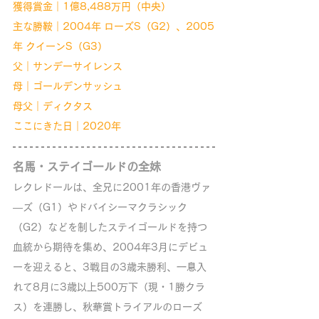
獲得賞金｜1億8,488万円（中央）
主な勝鞍｜2004年 ローズS（G2）、2005
年 クイーンS（G3）
父｜サンデーサイレンス
母｜ゴールデンサッシュ
母父｜ディクタス
ここにきた日｜2020年
名馬・ステイゴールドの全妹
レクレドールは、全兄に2001年の香港ヴァ
―ズ（G1）やドバイシーマクラシック
（G2）などを制したステイゴールドを持つ
血統から期待を集め、2004年3月にデビュ
ーを迎えると、3戦目の3歳未勝利、一息入
れて8月に3歳以上500万下（現・1勝クラ
ス）を連勝し、秋華賞トライアルのローズ