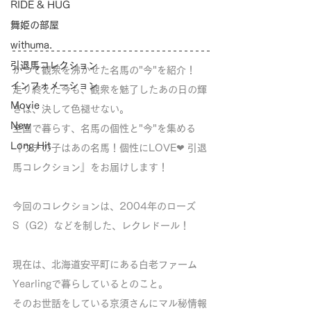
RIDE & HUG
舞姫の部屋
withuma.
引退馬コレクション
かつて観衆を沸かせた名馬の"今"を紹介！
インフォメーション
走り終えた今も、観衆を魅了したあの日の輝
Movie
きは、決して色褪せない。
New
全国で暮らす、名馬の個性と"今"を集める
Long Hit
『ウチの子はあの名馬！個性にLOVE❤︎ 引退
馬コレクション』をお届けします！
今回のコレクションは、2004年のローズ
S（G2）などを制した、レクレドール！
現在は、北海道安平町にある白老ファーム
Yearlingで暮らしているとのこと。
そのお世話をしている京須さんにマル秘情報