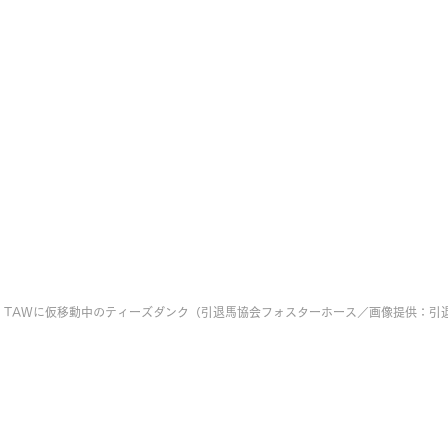
、TAWに仮移動中のティーズダンク（引退馬協会フォスターホース／画像提供：引