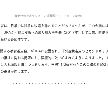
養老牧場で余生を過ごす引退馬たち（イメージ画像）
理者は、日常では滅多に牧場を離れることがありませんが、この会議に
、JRAが引退馬支援への取り組みを発表（2017年）して以来、継続
を受ける各団体です。
に関する検討委員会」がJRAに設置され、「引退競走馬のセカンドキャ
の福祉に関わる問題にも、積極的に取り組まれるようになりました。 
け入れ頭数も増えつつあります。当初11団体だったこの会議の参加数
心の高さが伺えます。