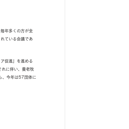
は毎年多くの方が全
されている会議であ
リア促進」を進める
それに伴い、養老牧
も、今年は57団体に