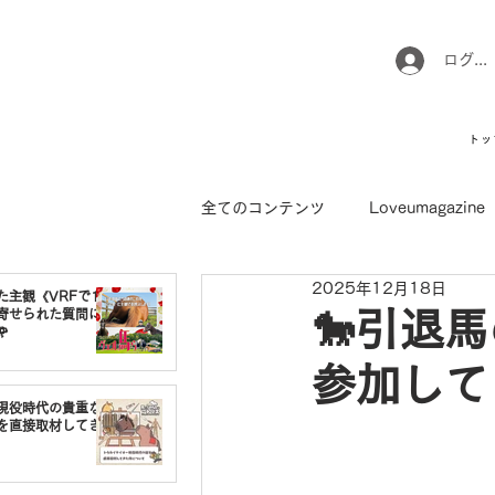
ログイ
トッ
全てのコンテンツ
Loveumagazine
2025年12月18日
ウマのお坊さん徒然日記
馬て
た主観《VRFで1番
寄せられた質問に
🐎引退

参加して
引退馬コレクション
インフォ
現役時代の貴重な
を直接取材してき