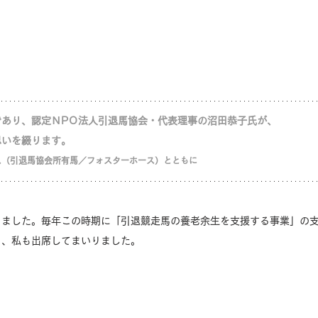
であり、認定ＮPＯ法人引退馬協会・代表理事の沼田恭子氏が、
思いを綴ります。
ス（引退馬協会所有馬／フォスターホース）とともに
りました。毎年この時期に「引退競走馬の養老余生を支援する事業」の
り、私も出席してまいりました。