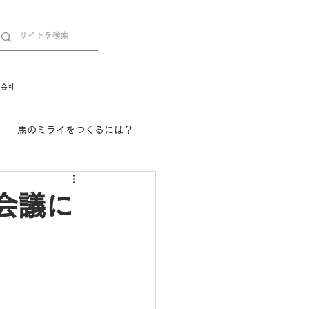
営会社
馬のミライをつくるには？
舞姫の部屋
withuma.
会議に