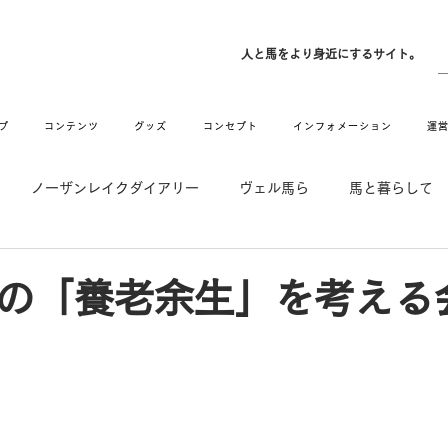
ン
人と馬をより身近にするサイト。
プ
コンテンツ
グッズ
コンセプト
インフォメーション
運
ノーザンレイクダイアリー
ヴェル馬ら
馬と暮らして
゙UMAなアトリエ
愛情MAX! ルミノックス
RIDE & HUG
馬の「養老余生」を考える
メーション
Movie
New
Long Hit