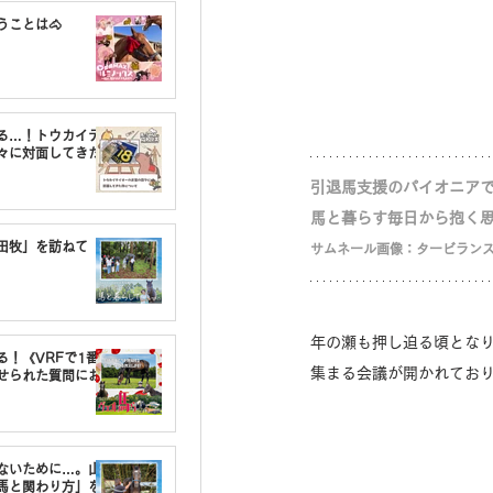
うことは🐴
る…！トウカイテ
々に対面してきた
引退馬支援のパイオニア
馬と暮らす毎日から抱く
油田牧」を訪ねて
サムネール画像：タービラン
年の瀬も押し迫る頃とな
る！《VRFで1番〇
集まる会議が開かれてお
せられた質問にお
しないために…。山
馬と関わり方」を