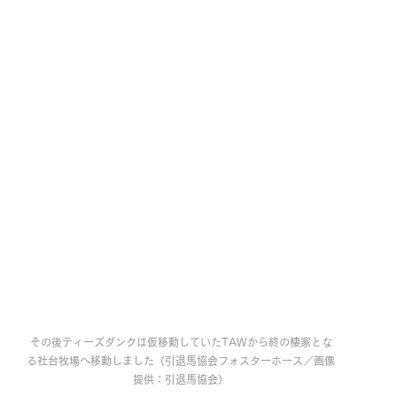
その後ティーズダンクは仮移動していたTAWから終の棲家とな
る社台牧場へ移動しました（引退馬協会フォスターホース／画像
提供：引退馬協会）