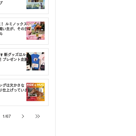
プ
載！ ルミノックスの
飼い主が、その日

❣️ 新グッズはルミ
！プレゼント企画
ングは欠かさな
り仕上げっていま
1
/
67