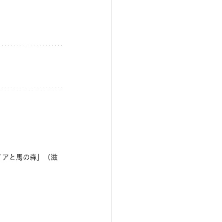
、
コイアと馬の森」（滋