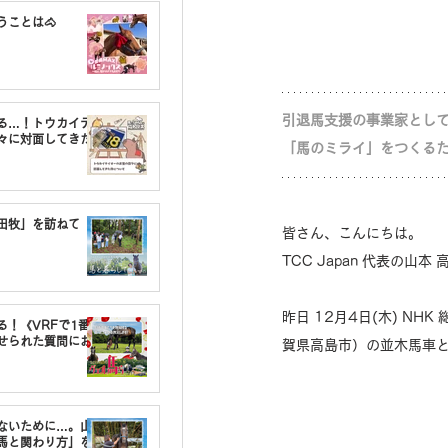
うことは🐴
引退馬支援の事業家として業
る…！トウカイテ
々に対面してきた
「馬のミライ」をつくる
油田牧」を訪ねて
皆さん、こんにちは。
TCC Japan 代表の山本
昨日 12月4日(木) 
る！《VRFで1番〇
せられた質問にお
賀県高島市）の並木馬車
しないために…。山
馬と関わり方」を