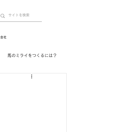
営会社
馬のミライをつくるには？
舞姫の部屋
withuma.