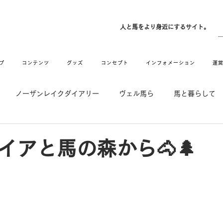
ン
人と馬をより身近にするサイト。
プ
コンテンツ
グッズ
コンセプト
インフォメーション
運
ノーザンレイクダイアリー
ヴェル馬ら
馬と暮らして
゙UMAなアトリエ
愛情MAX! ルミノックス
RIDE & HUG
イアと馬の森から🐴🌲
メーション
Movie
New
Long Hit