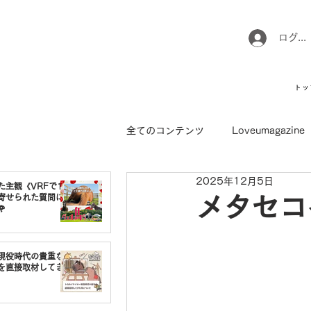
ログイ
トッ
全てのコンテンツ
Loveumagazine
2025年12月5日
ウマのお坊さん徒然日記
馬て
た主観《VRFで1番
寄せられた質問に
メタセコ

引退馬コレクション
インフォ
現役時代の貴重な
を直接取材してき