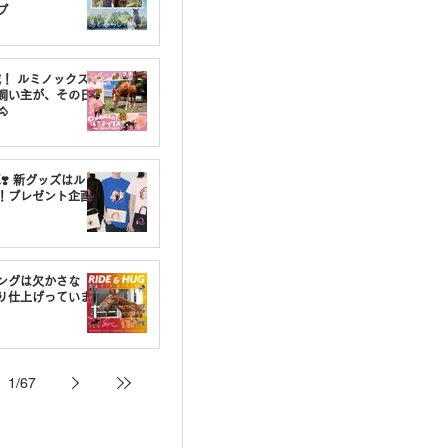
プ
載！ ルミノックスの
飼い主が、その日

❣️ 新グッズはルミ
！プレゼント企画
ングは欠かさな
り仕上げっていま
1
/
67