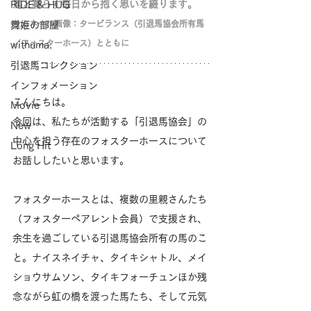
馬と暮らす毎日から抱く思いを綴ります。
RIDE & HUG
サムネール画像：タービランス（引退馬協会所有馬
舞姫の部屋
／フォスターホース）とともに
withuma.
引退馬コレクション
インフォメーション
こんにちは。
Movie
今回は、私たちが活動する「引退馬協会」の
New
中心を担う存在のフォスターホースについて
Long Hit
お話ししたいと思います。
フォスターホースとは、複数の里親さんたち
（フォスターペアレント会員）で支援され、
余生を過ごしている引退馬協会所有の馬のこ
と。ナイスネイチャ、タイキシャトル、メイ
ショウサムソン、タイキフォーチュンほか残
念ながら虹の橋を渡った馬たち、そして元気