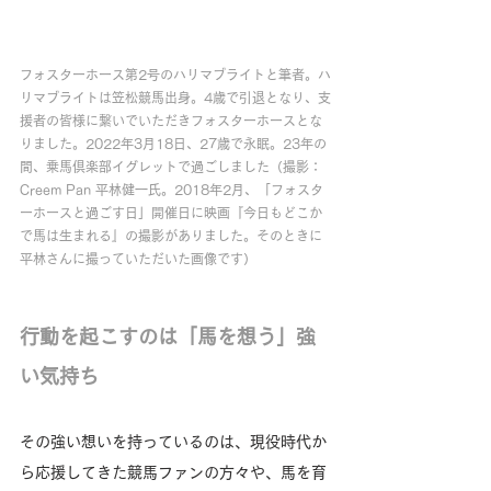
フォスターホース第2号のハリマブライトと筆者。ハ
リマブライトは笠松競馬出身。4歳で引退となり、支
援者の皆様に繋いでいただきフォスターホースとな
りました。2022年3月18日、27歳で永眠。23年の
間、乗馬倶楽部イグレットで過ごしました（撮影：
Creem Pan 平林健一氏。2018年2月、「フォスタ
ーホースと過ごす日」開催日に映画『今日もどこか
で馬は生まれる』の撮影がありました。そのときに
平林さんに撮っていただいた画像です）
行動を起こすのは「馬を想う」強
い気持ち
その強い想いを持っているのは、現役時代か
ら応援してきた競馬ファンの方々や、馬を育