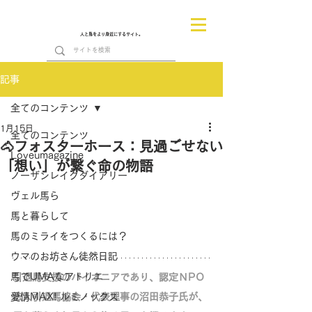
人と馬をより身近にするサイト。
記事
全てのコンテンツ
1月15日
全てのコンテンツ
🐴フォスターホース：見過ごせない
Loveumagazine
「想い」が繋ぐ命の物語
ノーザンレイクダイアリー
ヴェル馬ら
馬と暮らして
馬のミライをつくるには？
ウマのお坊さん徒然日記
馬でUMAなアトリエ
引退馬支援のパイオニアであり、認定ＮPＯ
愛情MAX! ルミノックス
法人引退馬協会・代表理事の沼田恭子氏が、