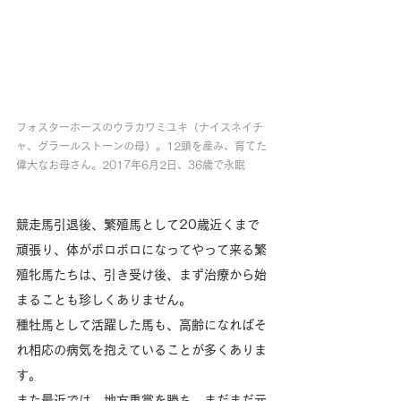
フォスターホースのウラカワミユキ（ナイスネイチ
ャ、グラールストーンの母）。12頭を産み、育てた
偉大なお母さん。2017年6月2日、36歳で永眠
競走馬引退後、繁殖馬として20歳近くまで
頑張り、体がボロボロになってやって来る繁
殖牝馬たちは、引き受け後、まず治療から始
まることも珍しくありません。
種牡馬として活躍した馬も、高齢になればそ
れ相応の病気を抱えていることが多くありま
す。
また最近では、地方重賞を勝ち、まだまだ元