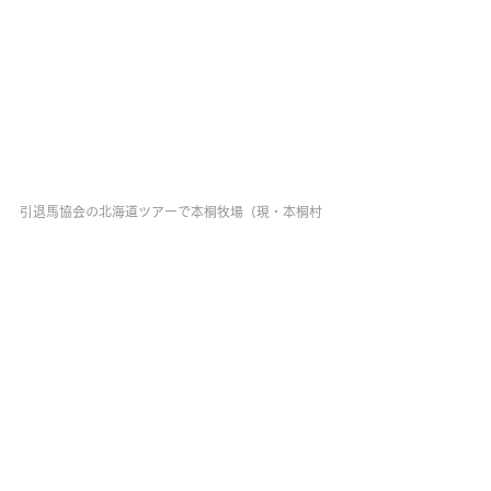
引退馬協会の北海道ツアーで本桐牧場（現・本桐村
田牧場）を訪れた会員さんたちに囲まれるトウショ
ウオリオン。2019年7月9日、26歳で永眠
未来へ繋ぐ命のバトン
生まれてくるすべての馬に、輝かしい未来が
与えられることを心から願います。
そして、せめて引退馬協会の活動を通じて生