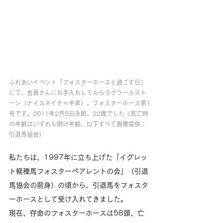
ふれあいイベント「フォスターホースと過ごす日」
にて、会員さんにお手入れしてもらうグラールスト
ーン（ナイスネイチャ半弟）。フォスターホース第1
号です。2011年2月5日永眠、22歳でした（死亡時
の年齢はいずれも明け年齢、以下すべて画像提供：
引退馬協会）
私たちは、1997年に立ち上げた「イグレッ
ト軽種馬フォスターペアレントの会」（引退
馬協会の前身）の頃から、引退馬をフォスタ
ーホースとして受け入れてきました。
現在、存命のフォスターホースは58頭、亡