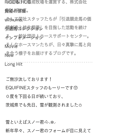
ンに掲げて育成牧場を運営する、株式会社
RIDE & HUG
EQUIFINE。
舞姫の部屋
そして同社スタッフたちが「
引退競走馬の価
withuma.
値創造と終生飼養」を目指した活動を続け
引退馬コレクション
る、
一般社団法人ホースサポートセンター。
インフォメーション
そんなホースマンたちが、日々真摯に馬と向
Movie
き合う様子をお届けするブログです。
New
Long Hit
ご無沙汰しております！
EQUIFINEスタッフのもーりーです😙
０度を下回る日が続いており、
茨城県でも先日、雪が観測されました⛄️
雪といえばスノー君🐴⸜❄️⸝
新年早々、スノー君のフォームが目に見えて