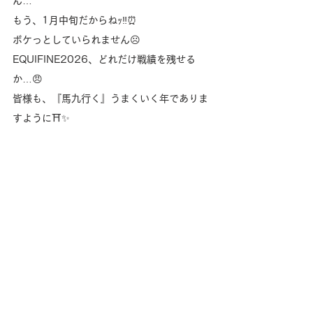
ん…
もう、1月中旬だからねｯ‼️⏰
ボケっとしていられません☹️
EQUIFINE2026、どれだけ戦績を残せる
か…😠
皆様も、『馬九行く』うまくいく年でありま
すように⛩✨️