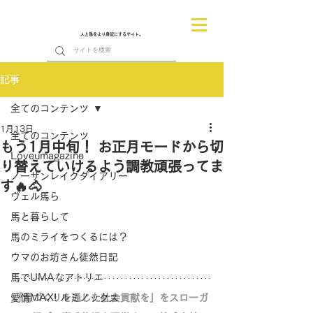
人と馬をより身近にするサイト。
記事
全てのコンテンツ
1月13日
全てのコンテンツ
もう1月中旬！ お正月モードから切
Loveumagazine
り替えていけるよう調教頑張ってま
ノーザンレイクダイアリー
す🔥🐴
ヴェル馬ら
馬と暮らして
馬のミライをつくるには？
ウマのお坊さん徒然日記
馬でUMAなアトリエ
愛情MAX! ルミノックス
「馬づくりを通じた社会貢献を」をスローガ