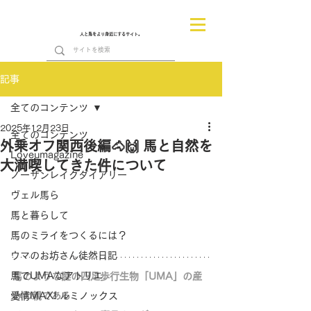
人と馬をより身近にするサイト。
記事
全てのコンテンツ
2025年12月23日
全てのコンテンツ
外乗オフ関西後編🐴🙌 馬と自然を
Loveumagazine
大満喫してきた件について
ノーザンレイクダイアリー
ヴェル馬ら
馬と暮らして
馬のミライをつくるには？
ウマのお坊さん徒然日記
馬でUMAなアトリエ
馬のような謎の四足歩行生物「UMA」の産
愛情MAX! ルミノックス
みの親である