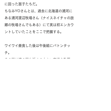
に回った面子たちだ。
ちなみYOさんとは、過去に北海道の浦河に
ある浦河渡辺牧場さん（ナイスネイチャの故
郷の牧場さんでもある）にて実は初エンカウ
ントしていたことをここで把握する。
ワイワイ昼食した後は午後組にバトンタッ
チ。
その間は道の駅や近くの小さい市場を散策。
烏骨鶏のタマゴを見つけてついつい買ってし
まったりした。