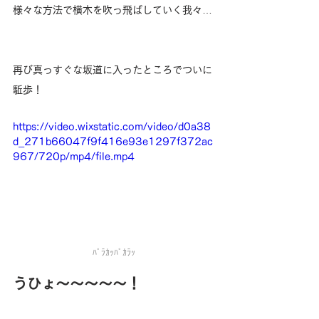
様々な方法で横木を吹っ飛ばしていく我々…
再び真っすぐな坂道に入ったところでついに
駈歩！
https://video.wixstatic.com/video/d0a38
d_271b66047f9f416e93e1297f372ac
967/720p/mp4/file.mp4
ﾊﾟﾗｶｯﾊﾟｶﾗｯ
うひょ～～～～～！