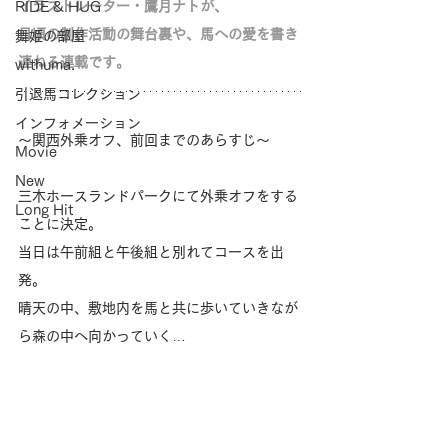
イラストレーター・鷹月ナトが、
RIDE & HUG
日頃の制作活動の舞台裏や、馬への愛を書き
舞姫の部屋
連ねる連載です。
withuma.
引退馬コレクション
インフォメーション
～関西外乗オフ、前回までのあらすじ～
Movie
New
三木ホースランドパークにて外乗オフをする
Long Hit
ことに決定。
当日は午前組と午後組と別れてコースを出
発。
晴天の中、敷地内を馬と共に歩いていきなが
ら森の中へ向かっていく…