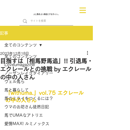
人と馬をより身近にするサイト。
記事
全てのコンテンツ
2023年12月18日
全てのコンテンツ
目指すは「相馬野馬追」!! 引退馬・
Loveumagazine
エクレールとの挑戦 by エクレール
ノーザンレイクダイアリー
の中の人さん
ヴェル馬ら
馬と暮らして
「withuma.」vol.75 エクレール
馬のミライをつくるには？
の中の人さん
ウマのお坊さん徒然日記
馬でUMAなアトリエ
愛情MAX! ルミノックス