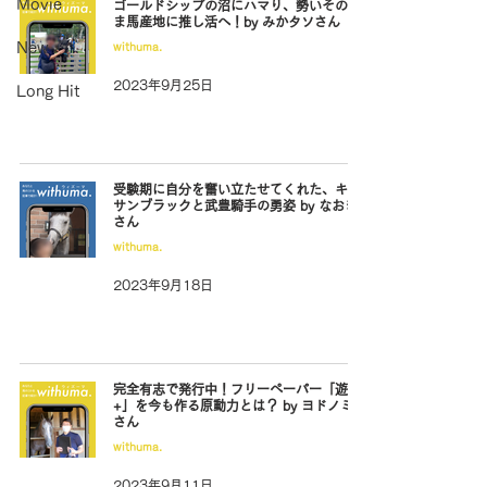
Movie
ゴールドシップの沼にハマり、勢いそのま
ま馬産地に推し活へ！by みかタソさん
New
withuma.
2023年9月25日
Long Hit
受験期に自分を奮い立たせてくれた、キタ
サンブラックと武豊騎手の勇姿 by なおき
さん
withuma.
2023年9月18日
完全有志で発行中！フリーペーパー「遊駿
+」を今も作る原動力とは？ by ヨドノミチ
さん
withuma.
2023年9月11日