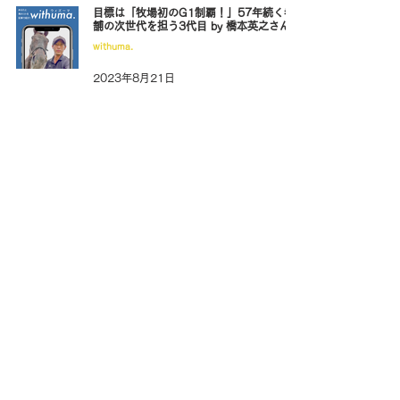
目標は「牧場初のG1制覇！」57年続く老
舗の次世代を担う3代目 by 橋本英之さん
withuma.
2023年8月21日
ラスト3ハロンで輝くサラブレッドの美し
さに魅せられてby 語楽ッケンローラーさん
withuma.
2023年8月14日
全日本馬場馬術選手権2022王者の、次な
る目標はオリンピアン！ by 長谷川雄介さ
ん
withuma.
2023年8月7日