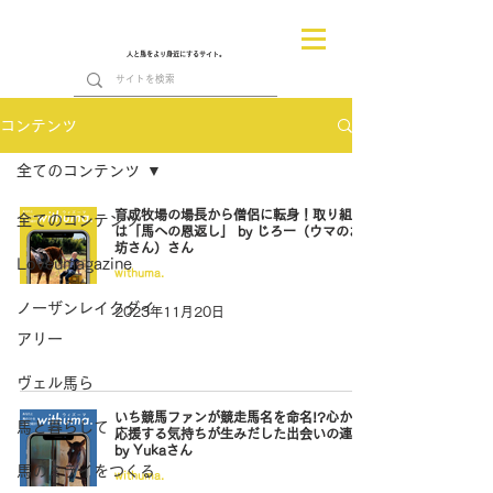
人と馬をより身近にするサイト。
コンテンツ
全てのコンテンツ
育成牧場の場長から僧侶に転身！取り組む
全てのコンテンツ
は「馬への恩返し」 by じろー（ウマのお
坊さん）さん
Loveumagazine
withuma.
ノーザンレイクダイ
2023年11月20日
アリー
ヴェル馬ら
いち競馬ファンが競走馬名を命名!?心から
馬と暮らして
応援する気持ちが生みだした出会いの連鎖
by Yukaさん
馬のミライをつくる
withuma.