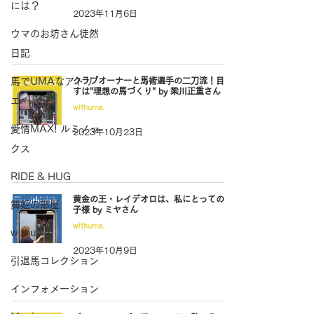
には？
2023年11月6日
ウマのお坊さん徒然
日記
馬でUMAなアトリ
クラブオーナーと馬術選手の二刀流！目指
すは"理想の馬づくり" by 梁川正重さん
エ
withuma.
愛情MAX! ルミノッ
2023年10月23日
クス
RIDE & HUG
黄金の王・レイデオロは、私にとっての王
舞姫の部屋
子様 by ミヤさん
withuma.
withuma.
2023年10月9日
引退馬コレクション
インフォメーション