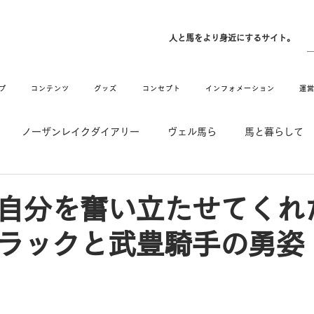
ン
人と馬をより身近にするサイト。
プ
コンテンツ
グッズ
コンセプト
インフォメーション
運
ノーザンレイクダイアリー
ヴェル馬ら
馬と暮らして
゙UMAなアトリエ
愛情MAX! ルミノックス
RIDE & HUG
自分を奮い立たせてくれ
ラックと武豊騎手の勇姿 b
メーション
Movie
New
Long Hit