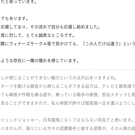
力だと思っています。
ンでもあります。
を応援しており、その流れで自分も応援し始めました。
、馬に対して、とても誠実なところです。
実際にウィナーズサークル等で見かけても、「この人だけは違う」とい
のような存在に一種の憧れを感じています。
でしか感じることができない魅力というのは沢山あリますよね。
、ターフを駆ける脚音から感じることができる迫力は、テレビと競馬場
いても陣営が作戦を練る姿や、乗っている騎手の表情、担当スタッフと
に見ることができますので、私も時間が許せば競馬場へ足を運ぶように
レジェンドジョッキー、日本競馬になくてはならない存在だと思います
ありませんが、周りにいる方々の武豊騎手と接する姿勢が、その人徳の