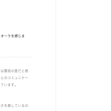
うオーラを感じま
では雲泥の差だと思
馬とのコミュニケー
しています。
。
高さを表しているの