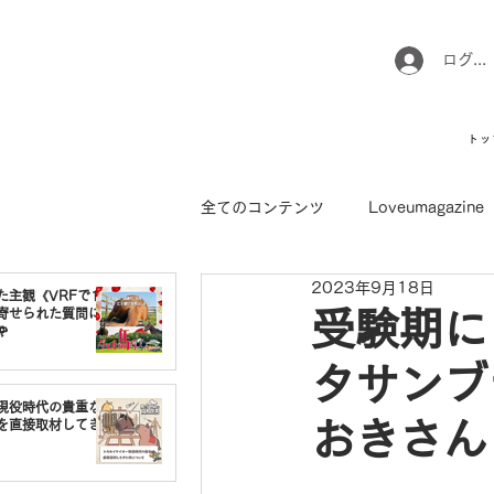
ログイ
トッ
全てのコンテンツ
Loveumagazine
2023年9月18日
ウマのお坊さん徒然日記
馬て
た主観《VRFで1番
寄せられた質問に
受験期に

タサンブ
引退馬コレクション
インフォ
現役時代の貴重な
おきさん
を直接取材してき