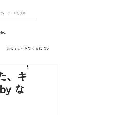
営会社
馬のミライをつくるには？
舞姫の部屋
withuma.
た、キ
y な