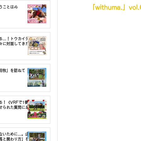
「withuma.」vo
うことは🐴
る…！トウカイテ
々に対面してきた
油田牧」を訪ねて
る！《VRFで1番〇
せられた質問にお
しないために…。山
馬と関わり方」を