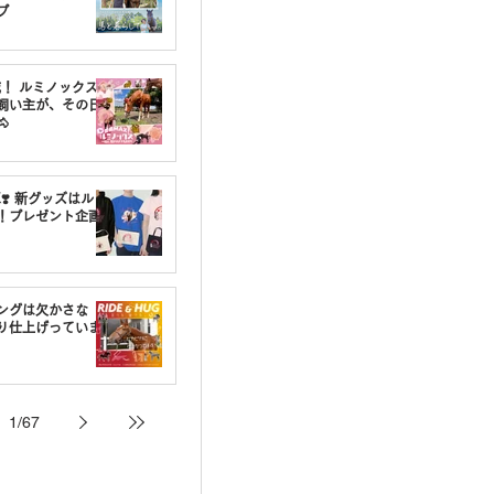
プ
載！ ルミノックスの
飼い主が、その日

❣️ 新グッズはルミ
！プレゼント企画
ングは欠かさな
り仕上げっていま
1
/
67