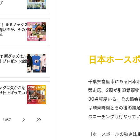
プ
載！ ルミノックスの
飼い主が、その日

❣️ 新グッズはルミ
日本ホース
！プレゼント企画
千葉県富里市にある日本
ングは欠かさな
競走馬、2頭が引退繁殖牝
り仕上げっていま
30名程度いる。その協
は騎乗時間とその後の補
のコーチングも行なってい
1
/
67
「ホースボールの動きは