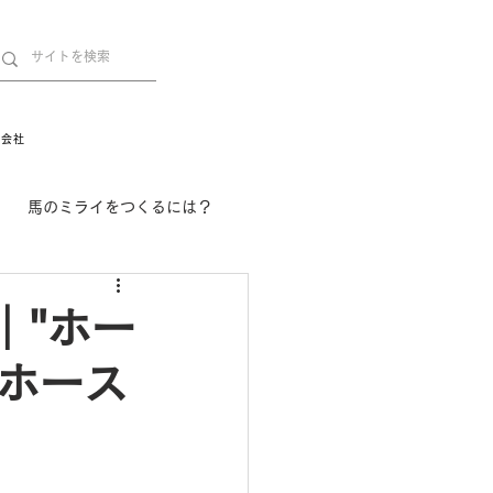
営会社
馬のミライをつくるには？
舞姫の部屋
withuma.
｜"ホー
本ホース