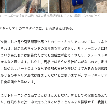
本ホースボール協会では現在8頭の競技馬が所属している（撮影：Creem Pan）
ドキャリア」のマネタイズだ、と西島さんは語る。 
ブを後にした馬や引退繁殖牝馬たちのサードキャリアについては、マネ
。それは、競走馬のマインドのまま歳を重ねており、リトレーニングに
そういう馬たちには飼養代だけでも助成金が出てくれたり、ファースト
助かるなと思います。しかし、現状ではそういう仕組みがないので、足
で、功労馬サポートのような形で追加の支援を呼びかけてみるのも選択
援ありきのキャリア形成は好ましくないとは思いますが、サードキャリ
許容範囲かと思います」 
馬にリトレーニングを施すことはほとんどない。母としての役割を終え
たり、制限された狭い中で走ったりということをあまり経験せず、我慢