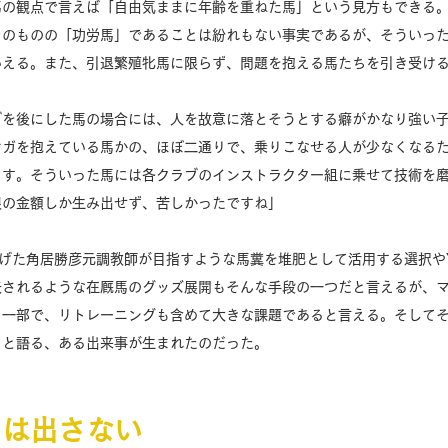
馬の観点で言えば「自由気ままに年齢を重ねた馬」という見方もできる
そのものの「功労馬」であることは紛れもない事実であるが、そういっ
える。また、引退繁殖牝馬に限らず、問題を抱える馬たちを引き受ける
ブを後にした馬の場合には、人を故意に落とそうとする癖がかなり強い
ケガを抱えている馬かの、ほぼ二通りで、乗りこなせる人が少なくなる
ます。そういった馬には各クラブのインストラクター組に乗せて技術を
の金額しか生み出せず、苦しかったですね」 
り上げた角居勝彦元調教師が目指すような馬糞を堆肥として活用する選択やY
表されるような在厩馬のグッズ展開もそんな手段の一つだと言えるが、
く一部で、リトレーニングも含めて大きな課題であると言える。そして
と語る、ある出来事が生まれたのだった。 
には出さない