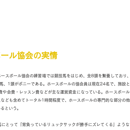
ボール協会の実情
ホースボール協会の練習場では競技馬をはじめ、全8頭を繋養しており
馬、1頭がポニーである。ホースボールの協会員は現在24名で、施設
会費や会費・レッスン費などが主な運営資金になっている。ホースボー
足なども含めてトータル1時間程度で、ホースボールの専門的な部分の
るという。 
馬にとって『背負っているリュックサックが勝手にズレてくる』ような