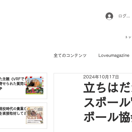
ログイ
トッ
全てのコンテンツ
Loveumagazine
2024年10月17日
ウマのお坊さん徒然日記
馬て
た主観《VRFで1番
寄せられた質問に
立ちはだ

スボール
引退馬コレクション
インフォ
現役時代の貴重な
ボール協
を直接取材してき