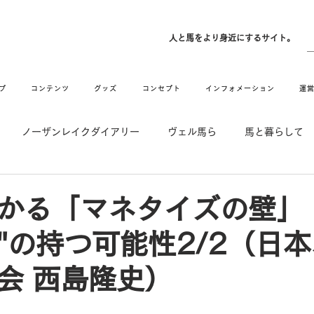
ン
人と馬をより身近にするサイト。
プ
コンテンツ
グッズ
コンセプト
インフォメーション
運
ノーザンレイクダイアリー
ヴェル馬ら
馬と暮らして
゙UMAなアトリエ
愛情MAX! ルミノックス
RIDE & HUG
かる「マネタイズの壁」
"の持つ可能性2/2（日
メーション
Movie
New
Long Hit
会 西島隆史）