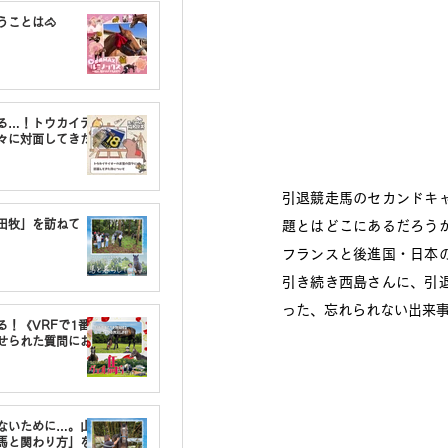
うことは🐴
る…！トウカイテ
々に対面してきた
引退競走馬のセカンドキ
油田牧」を訪ねて
題とはどこにあるだろう
フランスと後進国・日本
引き続き西島さんに、引
った、忘れられない出来事
る！《VRFで1番〇
せられた質問にお
しないために…。山
馬と関わり方」を