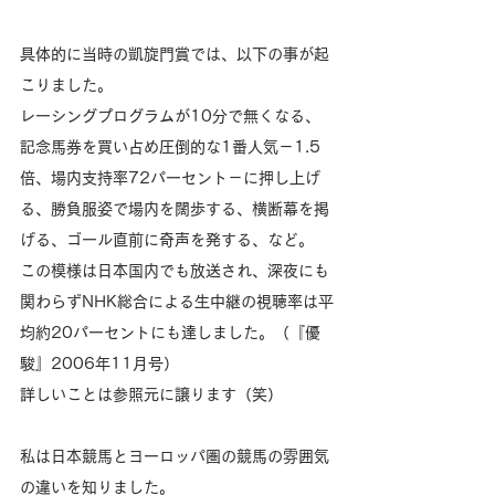
具体的に当時の凱旋門賞では、以下の事が起
こりました。
レーシングプログラムが10分で無くなる、
記念馬券を買い占め圧倒的な1番人気－1.5
倍、場内支持率72パーセント－に押し上げ
る、勝負服姿で場内を闊歩する、横断幕を掲
げる、ゴール直前に奇声を発する、など。
この模様は日本国内でも放送され、深夜にも
関わらずNHK総合による生中継の視聴率は平
均約20パーセントにも達しました。（『優
駿』2006年11月号）
詳しいことは参照元に譲ります（笑）
私は日本競馬とヨーロッパ圏の競馬の雰囲気
の違いを知りました。