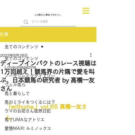
人と馬をより身近にするサイト。
記事
全てのコンテンツ
2023年8月28日
全てのコンテンツ
ディープインパクトのレース視聴は
Loveumagazine
1万回超え！競馬界の片隅で愛を叫
ノーザンレイクダイアリー
ぶ、日本競馬の研究者 by 高橋一友
ヴェル馬ら
さん
馬と暮らして
馬のミライをつくるには？
「withuma.」vol.65 高橋一友さ
ウマのお坊さん徒然日記
ん
馬でUMAなアトリエ
愛情MAX! ルミノックス