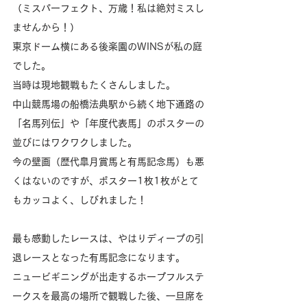
（ミスパーフェクト、万歳！私は絶対ミスし
ませんから！）
東京ドーム横にある後楽園のWINSが私の庭
でした。
当時は現地観戦もたくさんしました。
中山競馬場の船橋法典駅から続く地下通路の
「名馬列伝」や「年度代表馬」のポスターの
並びにはワクワクしました。
今の壁画（歴代皐月賞馬と有馬記念馬）も悪
くはないのですが、ポスター1枚1枚がとて
もカッコよく、しびれました！
最も感動したレースは、やはりディープの引
退レースとなった有馬記念になります。
ニュービギニングが出走するホープフルステ
ークスを最高の場所で観戦した後、一旦席を