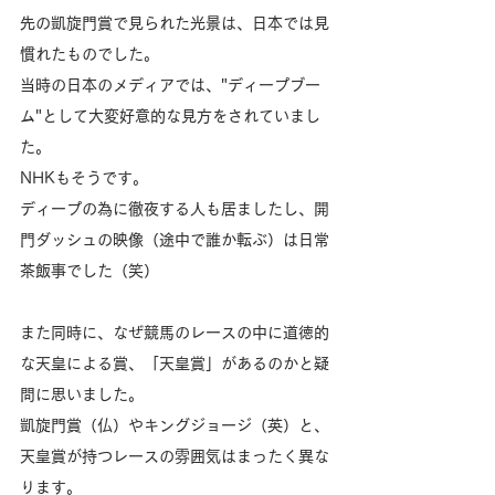
先の凱旋門賞で見られた光景は、日本では見
慣れたものでした。
当時の日本のメディアでは、"ディープブー
ム"として大変好意的な見方をされていまし
た。
NHKもそうです。
ディープの為に徹夜する人も居ましたし、開
門ダッシュの映像（途中で誰か転ぶ）は日常
茶飯事でした（笑）
また同時に、なぜ競馬のレースの中に道徳的
な天皇による賞、「天皇賞」があるのかと疑
問に思いました。
凱旋門賞（仏）やキングジョージ（英）と、
天皇賞が持つレースの雰囲気はまったく異な
ります。