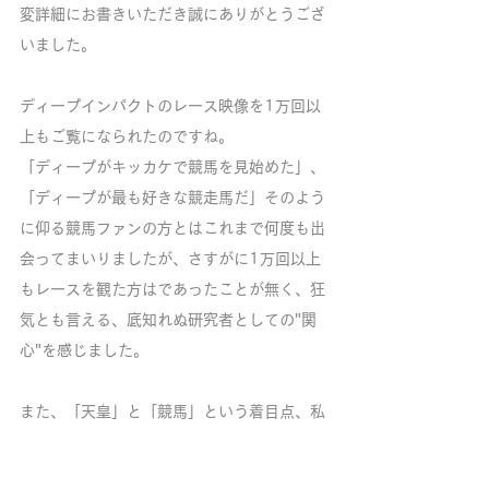
変詳細にお書きいただき誠にありがとうござ
いました。
ディープインパクトのレース映像を1万回以
上もご覧になられたのですね。
「ディープがキッカケで競馬を見始めた」、
「ディープが最も好きな競走馬だ」そのよう
に仰る競馬ファンの方とはこれまで何度も出
会ってまいりましたが、さすがに1万回以上
もレースを観た方はであったことが無く、狂
気とも言える、底知れぬ研究者としての"関
心"を感じました。
また、「天皇」と「競馬」という着目点、私
も初めて触れるテーマであり、学問的に日本
競馬に触れる事に面白さを感じました。