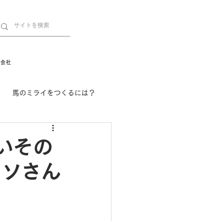
営会社
馬のミライをつくるには？
舞姫の部屋
withuma.
いその
タソさん