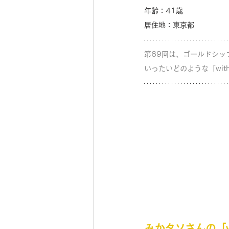
年齢：41歳
居住地：東京都
第69回は、ゴールドシッ
いったいどのような「wit
みかタソさんの「wi