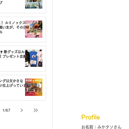
プ
載！ ルミノックスの
飼い主が、その日

❣️ 新グッズはルミ
！プレゼント企画
ングは欠かさな
り仕上げっていま
1
/
67
Profile
お名前：みかタソさん