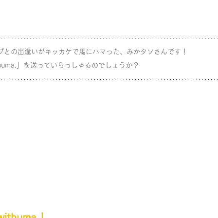
プとの出逢いがキッカケで馬にハマった、みかタソさんです！ 
huma.」を送っていらっしゃるのでしょうか？
thuma.」