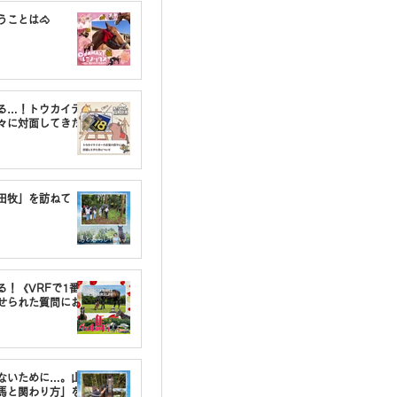
うことは🐴
る…！トウカイテ
々に対面してきた
油田牧」を訪ねて
る！《VRFで1番〇
せられた質問にお
しないために…。山
馬と関わり方」を