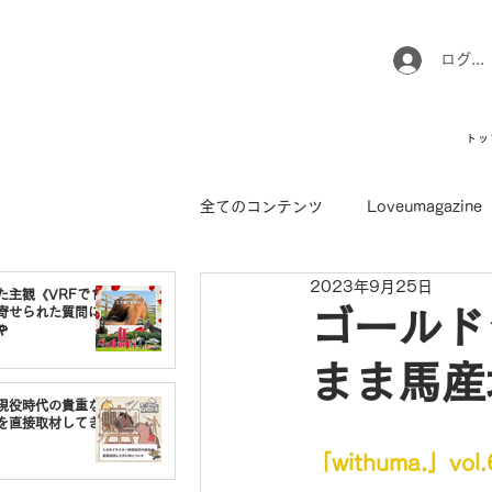
ログイ
トッ
全てのコンテンツ
Loveumagazine
2023年9月25日
ウマのお坊さん徒然日記
馬て
た主観《VRFで1番
寄せられた質問に
ゴールド

まま馬産
引退馬コレクション
インフォ
現役時代の貴重な
を直接取材してき
「withuma.」vo