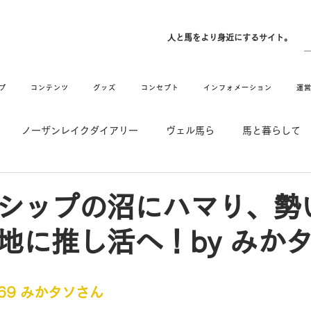
ン
人と馬をより身近にするサイト。
プ
コンテンツ
グッズ
コンセプト
インフォメーション
運
ノーザンレイクダイアリー
ヴェル馬ら
馬と暮らして
゙UMAなアトリエ
愛情MAX! ルミノックス
RIDE & HUG
シップの沼にハマり、勢
地に推し活へ！by みか
メーション
Movie
New
Long Hit
l.69 みかタソさん