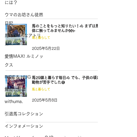
には？
ウマのお坊さん徒然
日記
馬のことをもっと知りたい！🐴 まずは馬の
体に触ってみませんか👐✨
馬でUMAなアトリ
馬と暮らして
エ
2025年5月22日
愛情MAX! ルミノッ
クス
RIDE & HUG
馬29頭と暮らす毎日🐴 でも、子供の頃は
動物が苦手でした😅
舞姫の部屋
馬と暮らして
2025年5月8日
withuma.
引退馬コレクション
インフォメーション