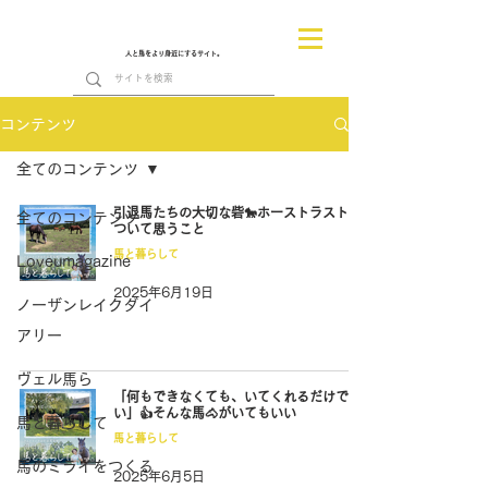
人と馬をより身近にするサイト。
コンテンツ
全てのコンテンツ
引退馬たちの大切な砦🐎ホーストラストに
全てのコンテンツ
ついて思うこと
馬と暮らして
Loveumagazine
2025年6月19日
ノーザンレイクダイ
アリー
ヴェル馬ら
「何もできなくても、いてくれるだけでい
い」👍️そんな馬🐴がいてもいい
馬と暮らして
馬と暮らして
馬のミライをつくる
2025年6月5日