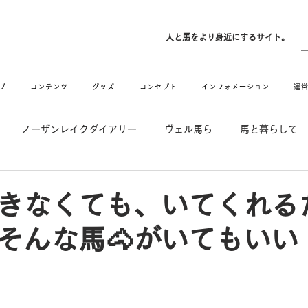
ン
人と馬をより身近にするサイト。
プ
コンテンツ
グッズ
コンセプト
インフォメーション
運
ノーザンレイクダイアリー
ヴェル馬ら
馬と暮らして
゙UMAなアトリエ
愛情MAX! ルミノックス
RIDE & HUG
きなくても、いてくれる
️そんな馬🐴がいてもいい
メーション
Movie
New
Long Hit