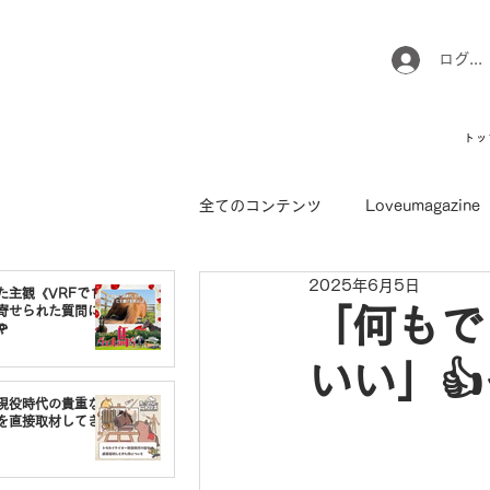
ログイ
トッ
全てのコンテンツ
Loveumagazine
2025年6月5日
ウマのお坊さん徒然日記
馬て
た主観《VRFで1番
寄せられた質問に
「何もで

いい」
引退馬コレクション
インフォ
現役時代の貴重な
を直接取材してき