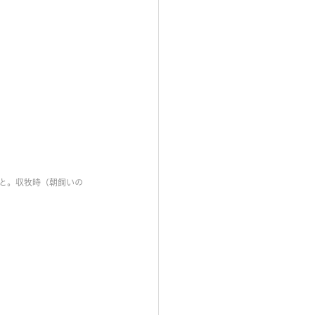
）
と。収牧時（朝飼いの