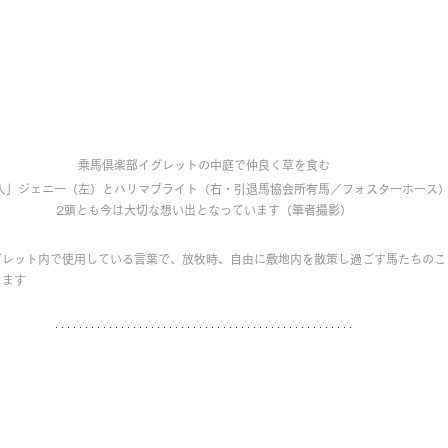
乗馬倶楽部イグレットの中庭で仲良く草を食む
人」ジェニー（左）とハリマブライト（右・引退馬協会所有馬／フォスターホース
2頭とも今は大切な想い出となっています（筆者撮影）
グレット内で使用している言葉で、放牧時、自由に敷地内を散策し過ごす馬たちのこ
きます