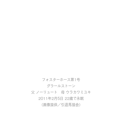
フォスターホース第1号
グラールストーン
父 ノーリュート　母 ウラカワミユキ
2011年2月5日 22歳で永眠
（画像提供／引退馬協会）