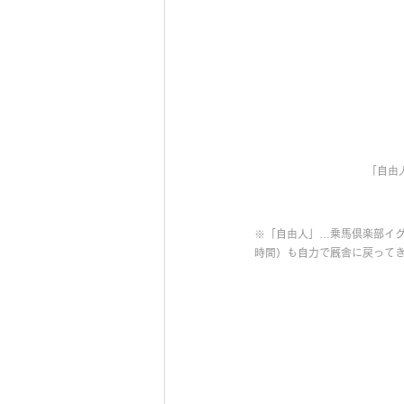
「自由
※「自由人」…乗馬倶楽部イ
時間）も自力で厩舎に戻って