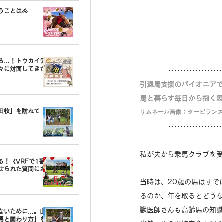
うことは🐴
る…！トウカイテ
々に対面してきた
引退馬支援のパイオニア
馬と暮らす毎日から抱く
油田牧」を訪ねて
サムネール画像：タービラン
私が夫から乗馬クラブを受
る！《VRFで1番〇
せられた質問にお
当時は、20歳の馬はす
るのか、年を取るとどう
獣医師さんも高齢馬の知
しないために…。山
馬と関わり方」を