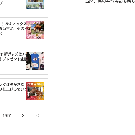
当然、馬の平均寿命も明
プ
載！ ルミノックスの
飼い主が、その日

❣️ 新グッズはルミ
！プレゼント企画
ングは欠かさな
り仕上げっていま
1
/
67