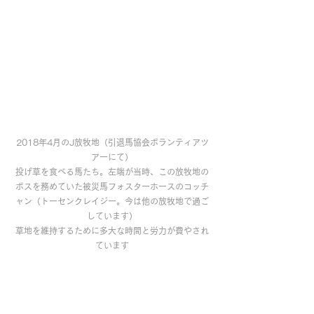
2018年4月のJ放牧地（引退馬協会ボランティアツ
アーにて）
投げ草を食べる馬たち。左端が当時、この放牧地の
ボスを務めていた被災馬フォスターホースのコッチ
ャン（トーセンクレイジー。今は他の放牧地で過ご
しています）
草地を維持するために多大な時間と労力が費やされ
ています