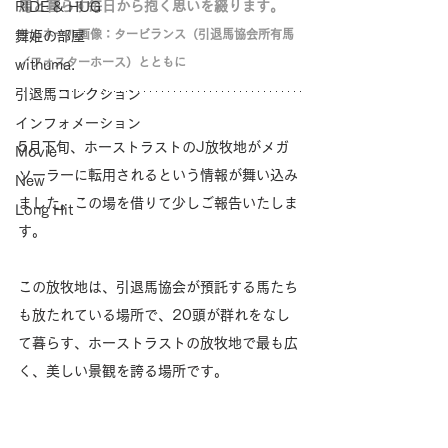
馬と暮らす毎日から抱く思いを綴ります。
RIDE & HUG
サムネール画像：タービランス（引退馬協会所有馬
舞姫の部屋
／フォスターホース）とともに
withuma.
引退馬コレクション
インフォメーション
5月下旬、ホーストラストのJ放牧地がメガ
Movie
ソーラーに転用されるという情報が舞い込み
New
ました。この場を借りて少しご報告いたしま
Long Hit
す。
この放牧地は、引退馬協会が預託する馬たち
も放たれている場所で、20頭が群れをなし
て暮らす、ホーストラストの放牧地で最も広
く、美しい景観を誇る場所です。