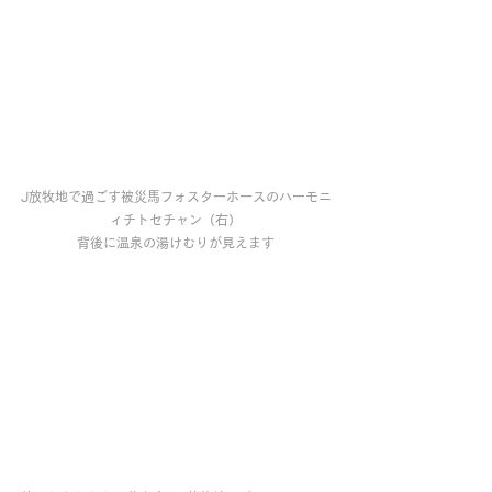
J放牧地で過ごす被災馬フォスターホースのハーモニ
ィチトセチャン（右）
背後に温泉の湯けむりが見えます