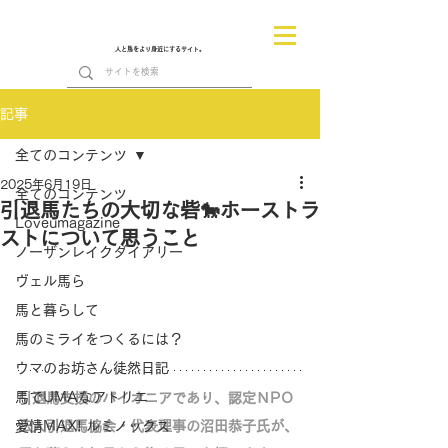
人と馬をより身近にするサイト。
記事
全てのコンテンツ
2025年6月19日
全てのコンテンツ
引退馬たちの大切な砦🐎ホーストラ
Loveumagazine
ストについて思うこと
ノーザンレイクダイアリー
ヴェル馬ら
馬と暮らして
馬のミライをつくるには？
ウマのお坊さん徒然日記
馬でUMAなアトリエ
引退馬支援のパイオニアであり、認定ＮPＯ
愛情MAX! ルミノックス
法人引退馬協会・代表理事の沼田恭子氏が、