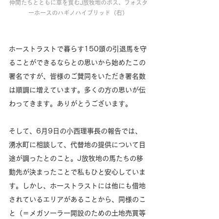
仲間たちとともに草を食むJ放牧地のボス、フォスタ
ーホースのハギノハイブリッド（右）
ホーストラストで暮らす150頭の引退馬を守
ることができるならとの思いから始めたこの
署名ですが、皆様のご賛同をいただき署名数
は順調に増えています。多くの方の思いが伝
わってきます。ありがとうございます。
そして、6月9日の小西理事長の報告では、
湧水町に相談して、代替地の提供について目
途が調ったとのこと。J放牧地の馬たちの移
動先が決まったことで私もひと安心していま
す。しかし、ホーストラストには他にも借地
されているエリアがあることから、同様のこ
と（＝メガソーラー開設のための土地売買等