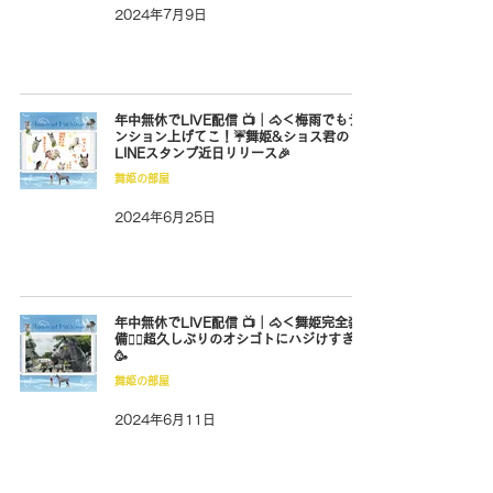
2024年7月9日
年中無休でLIVE配信 📺｜🐴＜梅雨でもテ
ンション上げてこ！☔️舞姫&ショス君の
LINEスタンプ近日リリース🎉
舞姫の部屋
2024年6月25日
年中無休でLIVE配信 📺｜🐴＜舞姫完全装
備❤️‍🔥超久しぶりのオシゴトにハジけすぎ？
🥳
舞姫の部屋
2024年6月11日