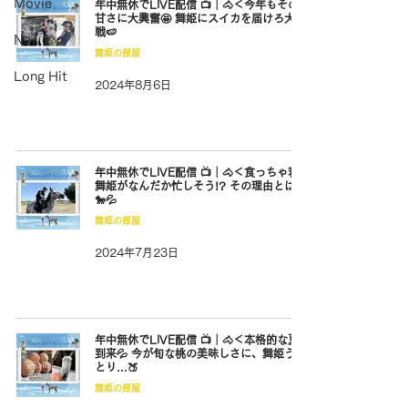
Movie
年中無休でLIVE配信 📺｜🐴＜今年もその
甘さに大興奮🤩 舞姫にスイカを届けろ大作
戦🍉
New
舞姫の部屋
Long Hit
2024年8月6日
年中無休でLIVE配信 📺｜🐴＜食っちゃ寝
舞姫がなんだか忙しそう!? その理由とは…
🐎💦
舞姫の部屋
2024年7月23日
年中無休でLIVE配信 📺｜🐴＜本格的な夏
到来💦 今が旬な桃の美味しさに、舞姫うっ
とり…🍑
舞姫の部屋