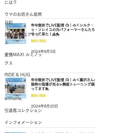
には？
ウマのお坊さん徒然
日記
年中無休でLIVE配信 📺｜🐴＜シルク・ド
ゥ・ソレイユの元パフォーマーさんたちが
馬でUMAなアトリ
やって来た！🎪🏇
舞姫の部屋
エ
2024年9月3日
愛情MAX! ルミノッ
クス
RIDE & HUG
年中無休でLIVE配信 📺｜🐴＜藤沢さんの
独特の指導が光る✨舞姫トレーニング頑張
舞姫の部屋
ってます🏇
舞姫の部屋
withuma.
2024年8月20日
引退馬コレクション
インフォメーション