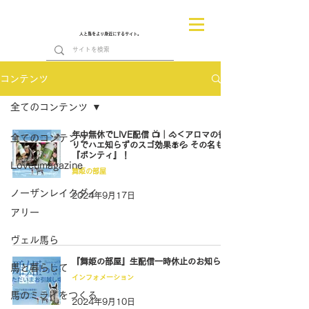
人と馬をより身近にするサイト。
コンテンツ
全てのコンテンツ
年中無休でLIVE配信 📺｜🐴＜アロマの香
全てのコンテンツ
りでハエ知らずのスゴ効果🪰💦 その名も
『ボンティ』！
Loveumagazine
舞姫の部屋
ノーザンレイクダイ
2024年9月17日
アリー
ヴェル馬ら
『舞姫の部屋』生配信一時休止のお知らせ
馬と暮らして
インフォメーション
馬のミライをつくる
2024年9月10日