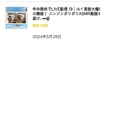
年中無休でLIVE配信 📺｜🐴＜食欲大爆発
の舞姫！ ニンジンポリポリASMR動画もお
届け♪🥕🎧
舞姫の部屋
2024年5月28日
年中無休でLIVE配信 📺｜🐴＜あなたの好
みは何色？🎨 芦毛の舞姫に似合う馬具をシ
ミュレーション！🎀
舞姫の部屋
2024年5月14日
年中無休でLIVE配信 📺｜🐴＜お仕事モー
ドで頑張るショス君！🐎 …ところで舞姫
は？🤔