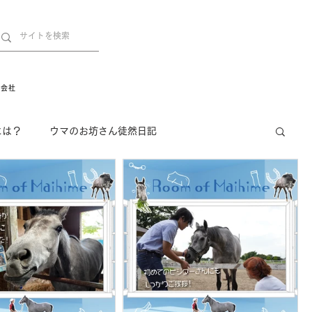
営会社
には？
ウマのお坊さん徒然日記
インフォメーション
Movie
New