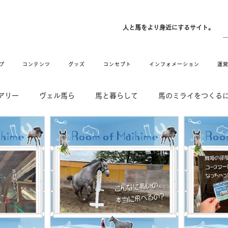
ン
人と馬をより身近にするサイト。
プ
コンテンツ
グッズ
コンセプト
インフォメーション
運
アリー
ヴェル馬ら
馬と暮らして
馬のミライをつくる
DE & HUG
舞姫の部屋
withuma.
引退馬コレクション