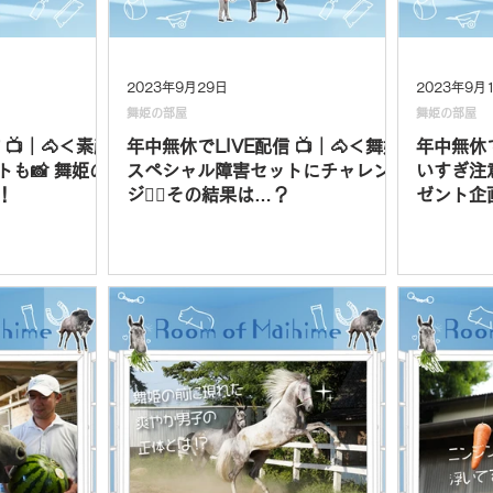
2023年9月29日
2023年9月
舞姫の部屋
舞姫の部屋
 📺｜🐴＜素顔
年中無休でLIVE配信 📺｜🐴＜舞姫
年中無休で
も📸 舞姫の
スペシャル障害セットにチャレン
いすぎ注意
！
ジ❤️‍🔥その結果は…？
ゼント企