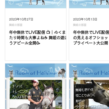
2023年10月27日
2023年10月13日
舞姫の部屋
舞姫の部屋
年中無休でLIVE配信 📺｜🐴＜まっ
年中無休でLIVE配信
たり時間も大事よね☕️ 舞姫の遊ぼ
の見えるオフショット
うアピール全開🥳
プライベート大公開