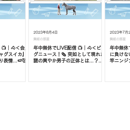
2023年8月4日
2023年7月
舞姫の部屋
舞姫の部屋
 📺｜🐴＜会員
年中無休でLIVE配信 📺｜🐴＜ビッ
年中無休で
ャグスイカ』
グニュース！🗞️ 突如として現れた
に負けな
表情…🍉🥰
謎の爽やか男子の正体とは…？🐎
竿ニンジ
✨💨