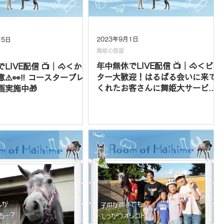
2023年9月1日
15日
舞姫の部屋
年中無休でLIVE配信 📺｜🐴＜ビジ
LIVE配信 📺｜🐴＜かわ
ター大歓迎！はるばる会いに来て
⚠️👀‼️ コースタープレ
くれたお客さんに舞姫大サービス
画実施中🎁
🥰