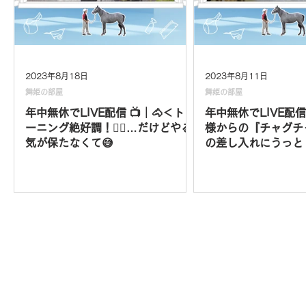
2023年8月18日
2023年8月11日
舞姫の部屋
舞姫の部屋
年中無休でLIVE配信 📺｜🐴＜トレ
年中無休でLIVE配信
ーニング絶好調！🏋️‍♀️…だけどやる
様からの『チャグチ
気が保たなくて😅
の差し入れにうっとり