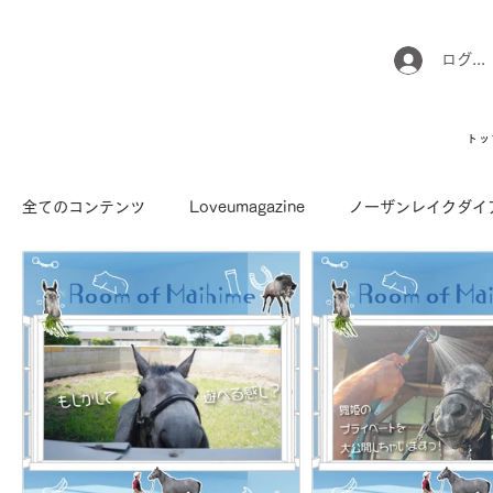
ログイ
トッ
全てのコンテンツ
Loveumagazine
ノーザンレイクダイ
馬でUMAなアトリエ
愛情MAX! ルミノックス
RI
Long Hit