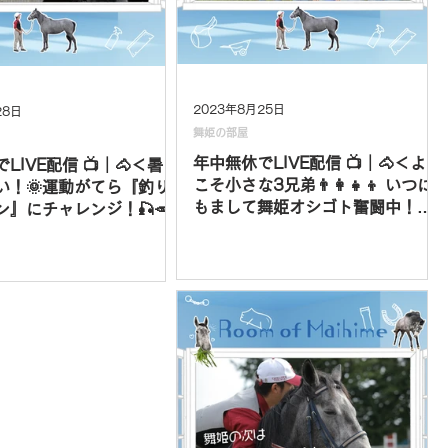
2023年8月25日
28日
舞姫の部屋
年中無休でLIVE配信 📺｜🐴＜よう
LIVE配信 📺｜🐴＜暑さ
こそ小さな3兄弟👨‍👩‍👧‍👦 いつに
い！🌞運動がてら『釣り
もまして舞姫オシゴト奮闘中！🐎
ン』にチャレンジ！🎣🥕
💨