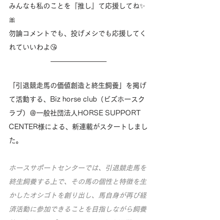
みんなも私のことを『推し』て応援してね✨
🎀
勿論コメントでも、投げメシでも応援してく
れていいわよ😘
「引退競走馬の価値創造と終生飼養」を掲げ
て活動する、Biz horse club（ビズホースク
ラブ）＠一般社団法人HORSE SUPPORT 
CENTER様による、新連載がスタートしまし
た。
ホースサポートセンターでは、引退競走馬を
終生飼養する上で、その馬の個性と特徴を生
かしたオシゴトを創り出し、馬自身が再び経
済活動に参加できることを目指しながら飼養