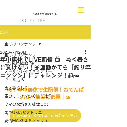
人と馬をより身近にするサイト。
記事
全てのコンテンツ
2023年7月28日
全てのコンテンツ
年中無休でLIVE配信 📺｜🐴＜暑さ
Loveumagazine
に負けない！🌞運動がてら『釣り竿
ノーザンレイクダイアリー
ニンジン』にチャレンジ！🎣🥕
ヴェル馬ら
馬と暮らして
🐴｜年中無休で生配信！おてんば
馬のミライをつくるには？
乙女・舞姫の部屋｜🎀
ウマのお坊さん徒然日記
馬でUMAなアトリエ
Loveuma. 公式YouTubeチャンネル
愛情MAX! ルミノックス