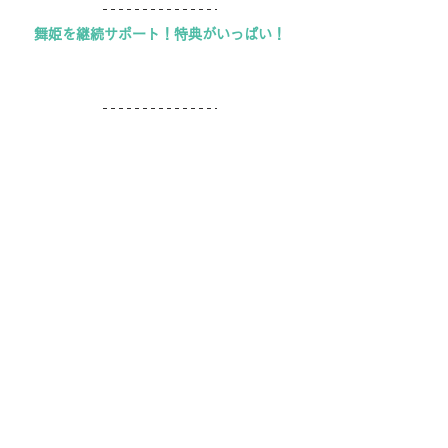
舞姫を継続サポート！特典がいっぱい！
こちらもチェック
▲ここをタップ / クリック