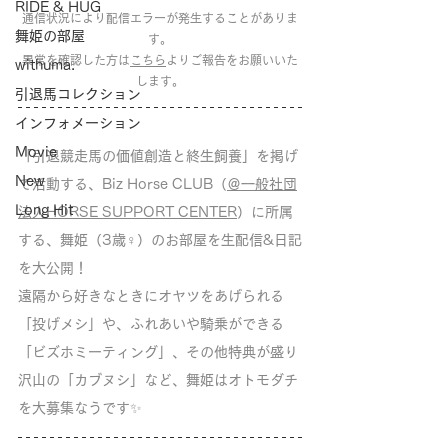
RIDE & HUG
通信状況により配信エラーが発生することがありま
舞姫の部屋
す。
異常を確認した方は
こちら
よりご報告をお願いいた
withuma.
します。
引退馬コレクション
インフォメーション
Movie
「引退競走馬の価値創造と終生飼養」を掲げ
New
て活動する、Biz Horse CLUB（
＠一般社団
Long Hit
法人HORSE SUPPORT CENTER
）に所属
する、舞姫（3歳♀）のお部屋を生配信&日記
を大公開！
遠隔から好きなときにオヤツをあげられる
「投げメシ」や、ふれあいや騎乗ができる
「ビズホミーティング」、その他特典が盛り
沢山の「カブヌシ」など、舞姫はオトモダチ
を大募集なうです✨