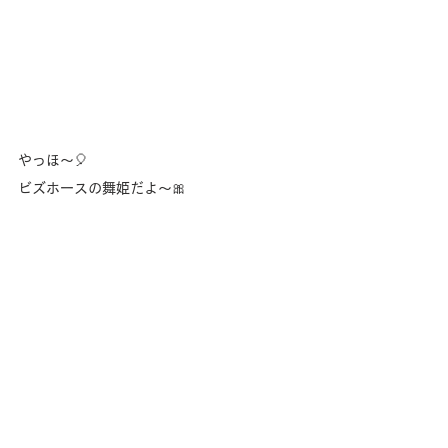
やっほ〜🎈
ビズホースの舞姫だよ〜🎀