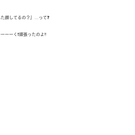
た顔してるの？』…って❓
ーーく❗️頑張ったのよ‼️