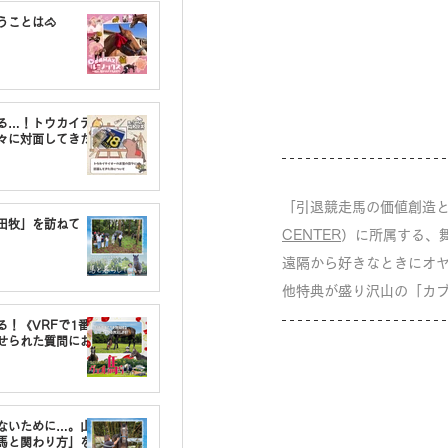
うことは🐴
る…！トウカイテ
々に対面してきた
「引退競走馬の価値創造と終
油田牧」を訪ねて
CENTER
）に所属する、
遠隔から好きなときにオ
他特典が盛り沢山の「カ
る！《VRFで1番〇
せられた質問にお
しないために…。山
馬と関わり方」を