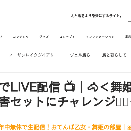
ン
人と馬をより身近にするサイト。
プ
コンテンツ
グッズ
コンセプト
インフォメーション
運
ノーザンレイクダイアリー
ヴェル馬ら
馬と暮らして
゙UMAなアトリエ
愛情MAX! ルミノックス
RIDE & HUG
LIVE配信 📺｜🐴＜舞
セットにチャレンジ❤️‍
メーション
Movie
New
Long Hit
｜年中無休で生配信！おてんば乙女・舞姫の部屋｜