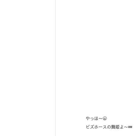
やっほ〜🥱
ビズホースの舞姫よ〜💤