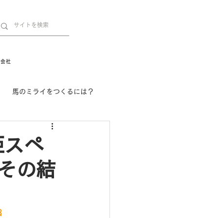
営会社
馬のミライをつくるには？
舞姫の部屋
withuma.
姫スペ
その結
