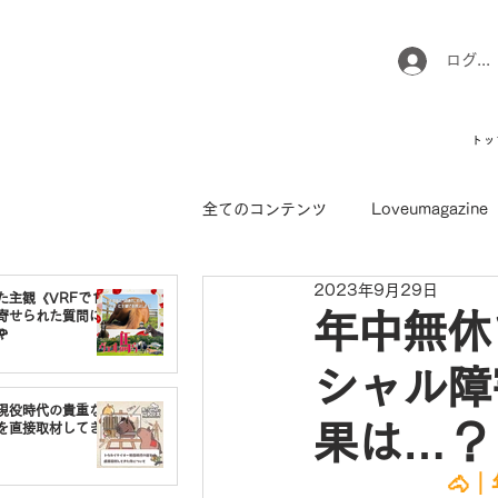
ログイ
トッ
全てのコンテンツ
Loveumagazine
2023年9月29日
ウマのお坊さん徒然日記
馬て
た主観《VRFで1番
寄せられた質問に
年中無休で

シャル障害
引退馬コレクション
インフォ
現役時代の貴重な
果は…？
を直接取材してき
🐴