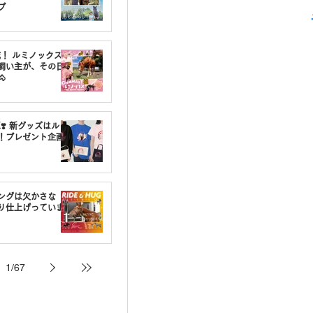
プ
載！ ルミノックスの
飼い主が、その日

❣️ 新グッズはルミ
！プレゼント企画
ングは欠かさな
り仕上げっていま
1
/
67