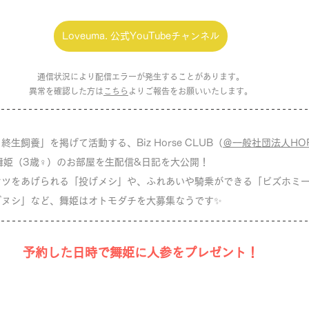
Loveuma. 公式YouTubeチャンネル
通信状況により配信エラーが発生することがあります。
異常を確認した方は
こちら
よりご報告をお願いいたします。
生飼養」を掲げて活動する、Biz Horse CLUB（
＠一般社団法人HORS
舞姫（3歳♀）のお部屋を生配信&日記を大公開！
ヤツをあげられる「投げメシ」や、ふれあいや騎乗ができる「ビズホミ
ブヌシ」など、舞姫はオトモダチを大募集なうです✨
予約した日時で舞姫に人参をプレゼント！