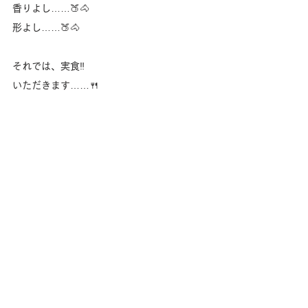
香りよし……🍑🐴
形よし……🍑🐴
それでは、実食‼️
いただきます……🍴