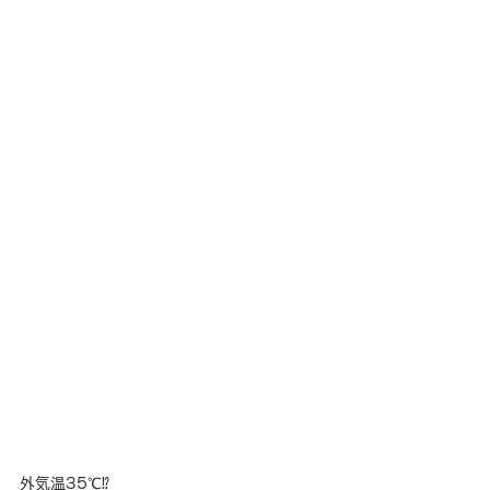
外気温35℃⁉️