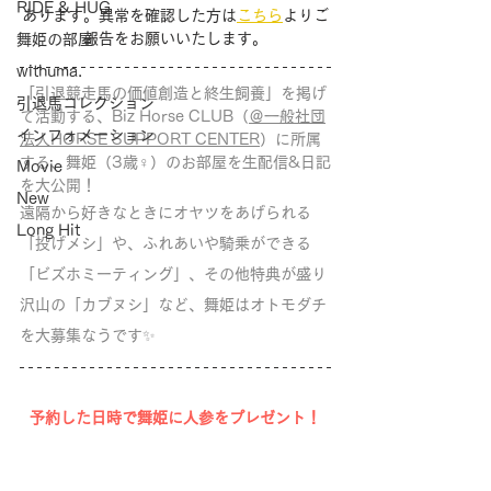
RIDE & HUG
あります。異常を確認した方は
こちら
よりご
報告をお願いいたします。
舞姫の部屋
withuma.
「引退競走馬の価値創造と終生飼養」を掲げ
引退馬コレクション
て活動する、Biz Horse CLUB（
＠一般社団
インフォメーション
法人HORSE SUPPORT CENTER
）に所属
する、舞姫（3歳♀）のお部屋を生配信&日記
Movie
を大公開！
New
遠隔から好きなときにオヤツをあげられる
Long Hit
「投げメシ」や、ふれあいや騎乗ができる
「ビズホミーティング」、その他特典が盛り
沢山の「カブヌシ」など、舞姫はオトモダチ
を大募集なうです✨
予約した日時で舞姫に人参をプレゼント！