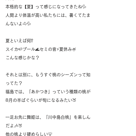
本格的な【夏】って感じになってきたね💦
人間より体温が高い私たちには、暑くてたま
んないよ🐴💦
夏といえば何⁉️
スイカ🍉プール🌊セミの音⚡️夏休み🍧
こんな感じかな？
それとは別に、もうすぐ桃のシーズンって知
ってた？
福島では、「あかつき」っていう種類の桃が
8月の半ばぐらいが旬になるみたい🍑
一足お先に舞姫は、「川中島白桃」を楽しん
だよ🎶🍑
他の桃より硬めらしい💡