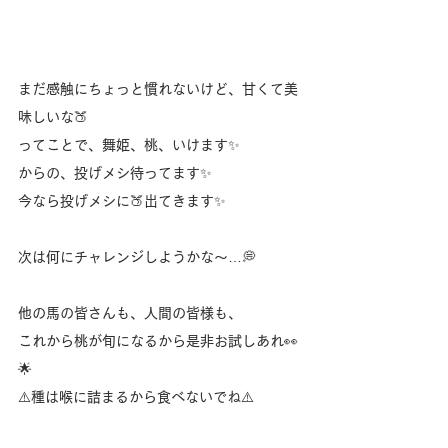
まだ感触にちょっと慣れないけど、甘くて美
味しいな🍑
ってことで、舞姫、桃、いけます✨️
からの、投げメシ待ってます✨️
今なら投げメシに🍑出てきます✨️
次は何にチャレンジしようかな〜…💭
他の馬の皆さんも、人間の皆様も、
これから桃が旬になるから是非お試しあれ👀
🌟
⚠️種は喉に詰まるから食べないでね⚠️