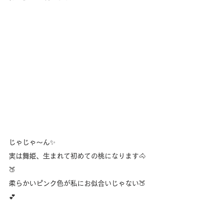
じゃじゃ〜ん✨️
実は舞姫、生まれて初めての桃になります🐴
🍑
柔らかいピンク色が私にお似合いじゃない🍑
💕