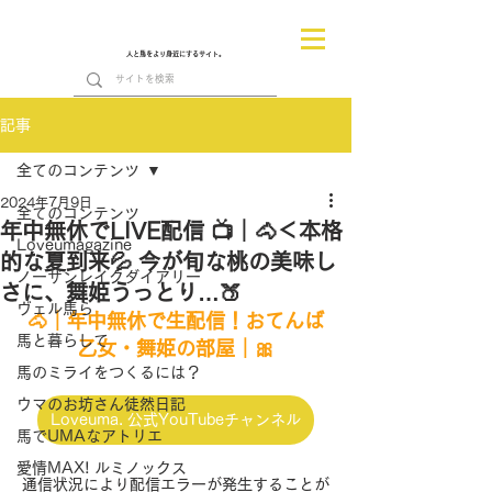
人と馬をより身近にするサイト。
記事
全てのコンテンツ
2024年7月9日
全てのコンテンツ
年中無休でLIVE配信 📺｜🐴＜本格
Loveumagazine
的な夏到来💦 今が旬な桃の美味し
ノーザンレイクダイアリー
さに、舞姫うっとり…🍑
ヴェル馬ら
🐴｜年中無休で生配信！おてんば
馬と暮らして
乙女・舞姫の部屋｜🎀
馬のミライをつくるには？
ウマのお坊さん徒然日記
Loveuma. 公式YouTubeチャンネル
馬でUMAなアトリエ
愛情MAX! ルミノックス
通信状況により配信エラーが発生することが