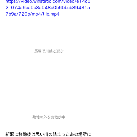
https://video.wixstatic.com/video/e14c6
2_074a6ea5c3a548c0b65bcb89431a
7b9a/720p/mp4/file.mp4
馬場で川越と遊ぶ
敷地の外をお散歩中
新冠に移動後は思い出の詰まったあの場所に