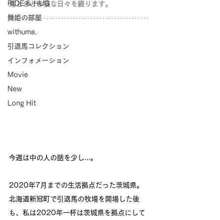
RIDE & HUG
馬ときどき猫な日々を綴ります。
舞姫の部屋
withuma.
引退馬コレクション
インフォメーション
Movie
New
Long Hit
今週は中の人の話を少し...。
2020年7月までの生活拠点だった茨城県。
北海道新冠町で引退馬の牧場を開場した後
も、私は2020年一杯は茨城県を拠点にして