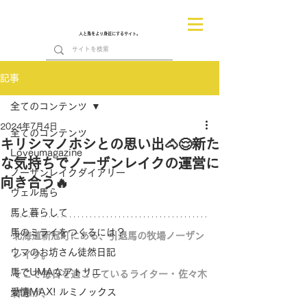
人と馬をより身近にするサイト。
記事
全てのコンテンツ
2024年7月4日
全てのコンテンツ
キリシマノホシとの思い出🐴😌新た
Loveumagazine
な気持ちでノーザンレイクの運営に
ノーザンレイクダイアリー
向き合う🔥
ヴェル馬ら
馬と暮らして
馬のミライをつくるには？
北海道新冠町にある、引退馬の牧場ノーザン
ウマのお坊さん徒然日記
レイク。
馬でUMAなアトリエ
そこで毎日を過ごしているライター・佐々木
愛情MAX! ルミノックス
祥恵が、