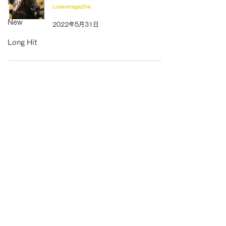
Movie
Loveumagazine
New
2022年5月31日
Long Hit
6
/
6
produced by
Copyright ©Creem Pan Co.,Ltd. All Rights Reserved.
コンセプト
利用規約