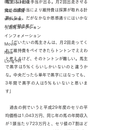
馬主には出走手当が出る。月2回出走させる
RIDE & HUG
と、出走手当により維持費は採算が取れる計
舞姫の部屋
算になる。だがなかなか思惑通りにはいかな
withuma.
いのが競走馬だ。 
引退馬コレクション
インフォメーション
　「だいたいの馬主さんは、月2回走ってく
Movie
れて維持費をペイできたらトントンでええわ
New
と考えるけど、そのトントンが難しい。馬主
Long Hit
で黒字は5％くらいしかいないのと違うか
な。中央だったら単年で黒字にはなっても、
3年間で黒字の人は5％もいないと思いま
す」
　過去の例でいうと平成29年度のセリの平
均価格は1,043万円、同じ年の馬の年間収入
が1頭当たり723万円と、セリ値の7割ほど