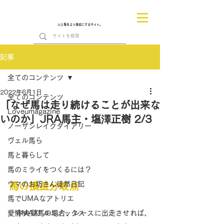
人と馬をより身近にするサイト。
記事
全てのコンテンツ
2022年6月1日
全てのコンテンツ
「なぜ馬は走り続けることが出来な
Loveumagazine
いのか」JRA馬主・塩澤正樹 2/3
ノーザンレイクダイアリー
ヴェル馬ら
馬と暮らして
馬のミライをつくるには？
ウマのお坊さん徒然日記
馬の損益分岐点
馬でUMAなアトリエ
愛情MAX! ルミノックス
　中央競馬の場合、レースに出走させれば、