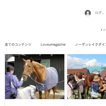
ログイ
トッ
全てのコンテンツ
Loveumagazine
ノーザンレイクダイ
馬でUMAなアトリエ
愛情MAX! ルミノックス
RI
Long Hit