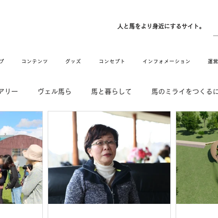
ン
人と馬をより身近にするサイト。
プ
コンテンツ
グッズ
コンセプト
インフォメーション
運
アリー
ヴェル馬ら
馬と暮らして
馬のミライをつくる
DE & HUG
舞姫の部屋
withuma.
引退馬コレクション