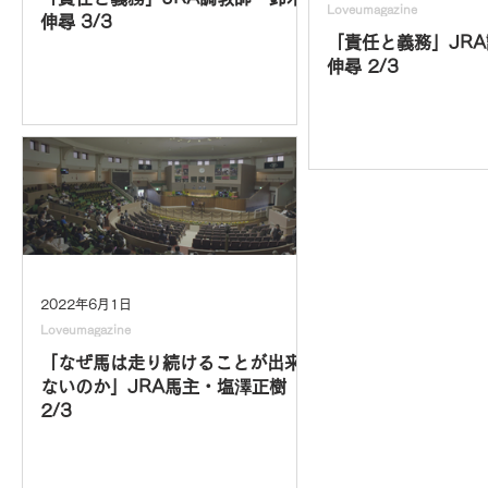
Loveumagazine
伸尋 3/3
「責任と義務」JR
伸尋 2/3
2022年6月1日
Loveumagazine
「なぜ馬は走り続けることが出来
ないのか」JRA馬主・塩澤正樹
2/3