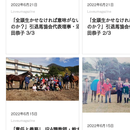
2022年6月21日
2022年6月21日
Loveumagazine
Loveumagazine
「全頭生かせなければ意味がない
「全頭生かせなけれ
のか？」引退馬協会代表理事・沼
のか？」引退馬協会
田恭子 3/3
田恭子 2/3
2022年6月15日
Loveumagazine
2022年6月15日
「責任と義務」JRA調教師・鈴木