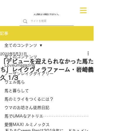
人と馬をより身近にするサイト。
記事
全てのコンテンツ
2022年5月31日
全てのコンテンツ
「デビューを迎えられなかった馬た
Loveumagazine
ち」レイクヴィラファーム・岩崎義
ノーザンレイクダイアリー
久 1/3
ヴェル馬ら
馬と暮らして
馬のミライをつくるには？
ウマのお坊さん徒然日記
馬でUMAなアトリエ
愛情MAX! ルミノックス
私たちCreem Panは2019年に、ドキュメン