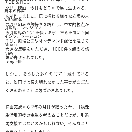
RIDE & HUG
タリー映画「今日もどこかで馬は生まれる」
舞姫の部屋
を制作しました。馬に携わる様々な立場の人
withuma.
の取り組みや気持ちを紹介し、中立的視点か
引退馬コレクション
ら引退馬の “今” を伝える事に重きを置いた同
インフォメーション
作は、劇場公開やオンデマンド配信を通じて
Movie
大きな反響をいただき、1000件を超える感
New
想が寄せられました。
Long Hit
しかし、そうした多くの “声” に触れている
と、映画では伝え切れなかった事実がまだた
くさんあることに気づかされました。
映画完成から2年の月日が経った今、「競走
生活引退後の余生を考えることだけが、引退
馬支援ではないのかもしれない」そんなこと
を思うようになりました。